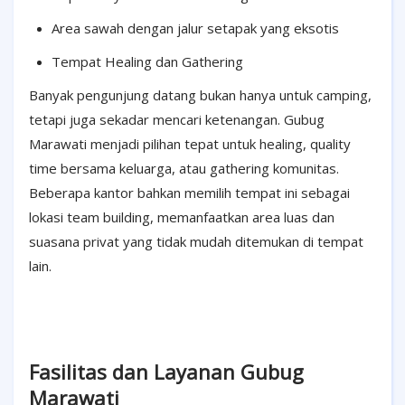
Area sawah dengan jalur setapak yang eksotis
Tempat Healing dan Gathering
Banyak pengunjung datang bukan hanya untuk camping,
tetapi juga sekadar mencari ketenangan. Gubug
Marawati menjadi pilihan tepat untuk healing, quality
time bersama keluarga, atau gathering komunitas.
Beberapa kantor bahkan memilih tempat ini sebagai
lokasi team building, memanfaatkan area luas dan
suasana privat yang tidak mudah ditemukan di tempat
lain.
Fasilitas dan Layanan Gubug
Marawati