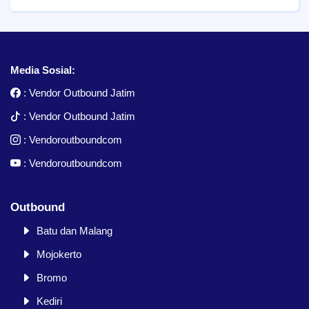
Media Sosial:
:
Vendor Outbound Jatim
:
Vendor Outbound Jatim
:
Vendoroutboundcom
:
Vendoroutboundcom
Outbound
Batu dan Malang
Mojokerto
Bromo
Kediri