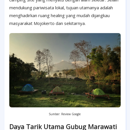
mendukung pariwisata lokal, tujuan utamanya adalah
menghadirkan ruang healing yang mudah dijangkau
masyarakat Mojokerto dan sekitarnya.
Sumber: Review Google
Daya Tarik Utama Gubug Marawati