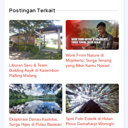
Postingan Terkait
Work From Nature di
Mojokerto, Surga Tenang
Liburan Seru & Team
yang Bikin Kamu Nyesel
Building Asyik di Kasembon
Kalau Masih Maksa Macet-
Rafting Malang
Macetan ke Batu
Spot Foto Estetik di Hutan
Eksplorasi Danau Kastoba,
Pinus Gemaharjo Wonogiri
Surga Hijau di Pulau Bawean