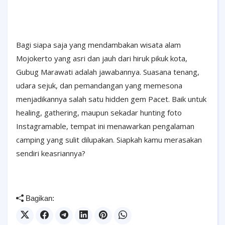
Bagi siapa saja yang mendambakan wisata alam
Mojokerto yang asri dan jauh dari hiruk pikuk kota,
Gubug Marawati adalah jawabannya. Suasana tenang,
udara sejuk, dan pemandangan yang memesona
menjadikannya salah satu hidden gem Pacet. Baik untuk
healing, gathering, maupun sekadar hunting foto
Instagramable, tempat ini menawarkan pengalaman
camping yang sulit dilupakan. Siapkah kamu merasakan
sendiri keasriannya?
Bagikan: