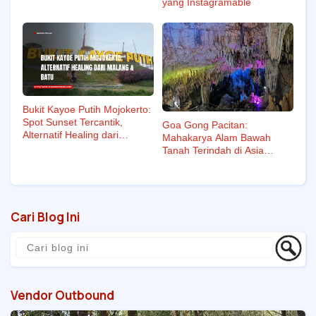
yang Instagramable
Bukit Kayoe Putih Mojokerto:
Spot Sunset Tercantik,
Goa Gong Pacitan:
Alternatif Healing dari
Mahakarya Alam Bawah
Malang & Batu
Tanah Terindah di Asia
Tenggara yang Wajib Anda
Kunjungi!
Cari Blog Ini
Vendor Outbound