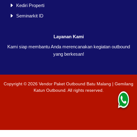
Kediri Properti
Seminarkit ID
Layanan Kami
Kami siap membantu Anda merencanakan kegiatan outbound
yang berkesan!
Copyright ©
2026
Vendor Paket Outbound Batu Malang | Gemilang
Katun Outbound
. All rights reserved.