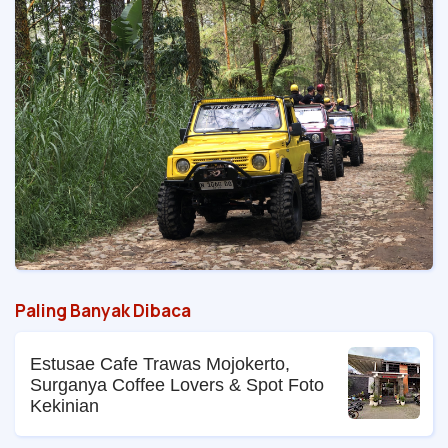
Paling Banyak Dibaca
Estusae Cafe Trawas Mojokerto,
Surganya Coffee Lovers & Spot Foto
Kekinian