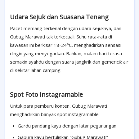
Udara Sejuk dan Suasana Tenang
Pacet memang terkenal dengan udara sejuknya, dan
Gubug Marawati tak terkecuali. Suhu rata-rata di
kawasan ini berkisar 18-24°C, menghadirkan sensasi
dingin yang menyegarkan. Bahkan, malam hari terasa
semakin syahdu dengan suara jangkrik dan gemericik air
di sekitar lahan camping.
Spot Foto Instagramable
Untuk para pemburu konten, Gubug Marawati
menghadirkan banyak spot instagramable:
Gardu pandang kayu dengan latar pegunungan
Gapura kayu bertuliskan “Gubug Marawati”