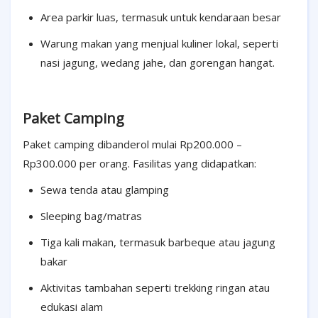
Area parkir luas, termasuk untuk kendaraan besar
Warung makan yang menjual kuliner lokal, seperti
nasi jagung, wedang jahe, dan gorengan hangat.
Paket Camping
Paket camping dibanderol mulai Rp200.000 –
Rp300.000 per orang. Fasilitas yang didapatkan:
Sewa tenda atau glamping
Sleeping bag/matras
Tiga kali makan, termasuk barbeque atau jagung
bakar
Aktivitas tambahan seperti trekking ringan atau
edukasi alam