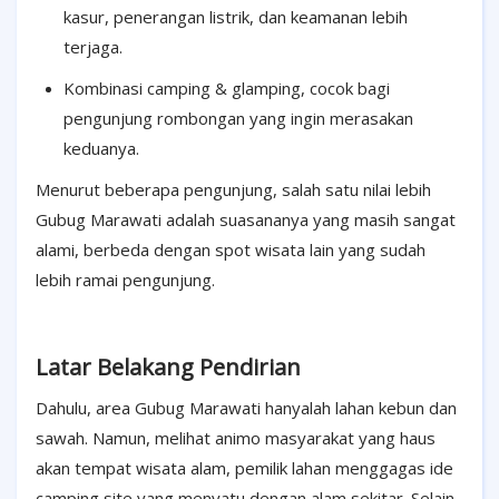
kasur, penerangan listrik, dan keamanan lebih
terjaga.
Kombinasi camping & glamping, cocok bagi
pengunjung rombongan yang ingin merasakan
keduanya.
Menurut beberapa pengunjung, salah satu nilai lebih
Gubug Marawati adalah suasananya yang masih sangat
alami, berbeda dengan spot wisata lain yang sudah
lebih ramai pengunjung.
Latar Belakang Pendirian
Dahulu, area Gubug Marawati hanyalah lahan kebun dan
sawah. Namun, melihat animo masyarakat yang haus
akan tempat wisata alam, pemilik lahan menggagas ide
camping site yang menyatu dengan alam sekitar. Selain