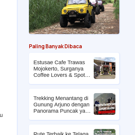
Paling Banyak Dibaca
Estusae Cafe Trawas
Mojokerto, Surganya
Coffee Lovers & Spot
Foto Kekinian
Trekking Menantang di
Gunung Arjuno dengan
Panorama Puncak yang
tu
Memikat
Rute Terbaik ke Telaga