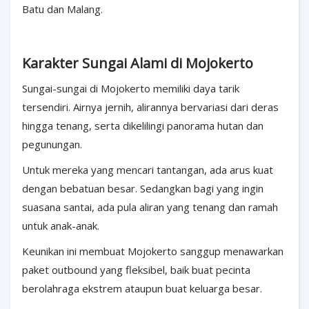
Batu dan Malang.
Karakter Sungai Alami di Mojokerto
Sungai-sungai di Mojokerto memiliki daya tarik
tersendiri. Airnya jernih, alirannya bervariasi dari deras
hingga tenang, serta dikelilingi panorama hutan dan
pegunungan.
Untuk mereka yang mencari tantangan, ada arus kuat
dengan bebatuan besar. Sedangkan bagi yang ingin
suasana santai, ada pula aliran yang tenang dan ramah
untuk anak-anak.
Keunikan ini membuat Mojokerto sanggup menawarkan
paket outbound yang fleksibel, baik buat pecinta
berolahraga ekstrem ataupun buat keluarga besar.