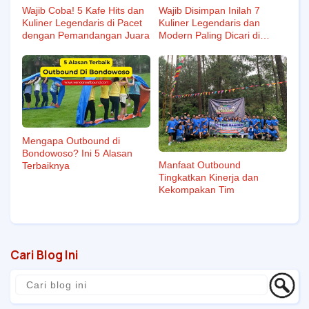
Wajib Coba! 5 Kafe Hits dan
Wajib Disimpan Inilah 7
Kuliner Legendaris di Pacet
Kuliner Legendaris dan
dengan Pemandangan Juara
Modern Paling Dicari di
Mojokerto Tahun 2025
Mengapa Outbound di
Bondowoso? Ini 5 Alasan
Manfaat Outbound
Terbaiknya
Tingkatkan Kinerja dan
Kekompakan Tim
Cari Blog Ini