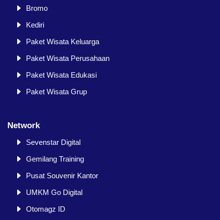
Bromo
Kediri
Paket Wisata Keluarga
Paket Wisata Perusahaan
Paket Wisata Edukasi
Paket Wisata Grup
Network
Sevenstar Digital
Gemilang Training
Pusat Souvenir Kantor
UMKM Go Digital
Otomagz ID