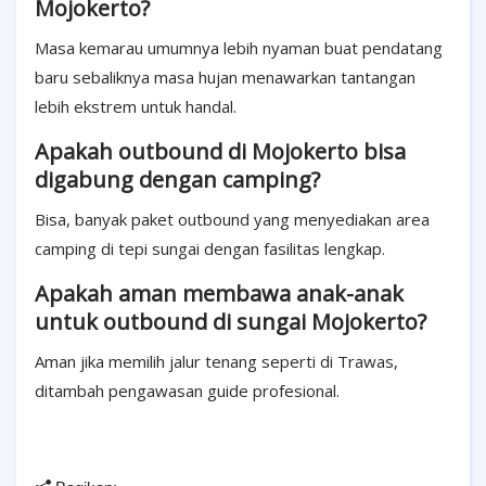
Mojokerto?
Masa kemarau umumnya lebih nyaman buat pendatang
baru sebaliknya masa hujan menawarkan tantangan
lebih ekstrem untuk handal.
Apakah outbound di Mojokerto bisa
digabung dengan camping?
Bisa, banyak paket outbound yang menyediakan area
camping di tepi sungai dengan fasilitas lengkap.
Apakah aman membawa anak-anak
untuk outbound di sungai Mojokerto?
Aman jika memilih jalur tenang seperti di Trawas,
ditambah pengawasan guide profesional.