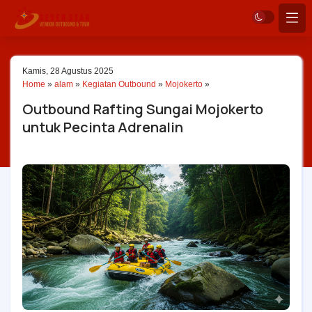
Kamis, 28 Agustus 2025
Home
»
alam
»
Kegiatan Outbound
»
Mojokerto
»
Outbound Rafting Sungai Mojokerto
untuk Pecinta Adrenalin