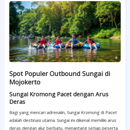
Spot Populer Outbound Sungai di
Mojokerto
Sungai Kromong Pacet dengan Arus
Deras
Bagi yang mencari adrenalin, Sungai Kromong di Pacet
adalah destinasi utama. Sungai ini dikenal memiliki arus
deras dengan alur berbatu, menantang setiap peserta