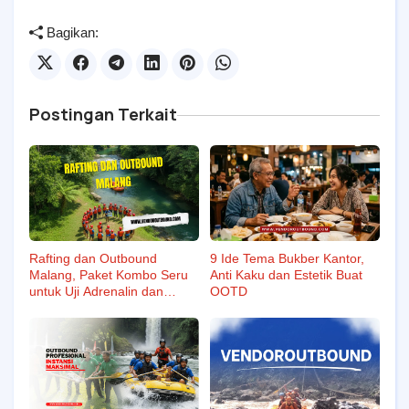
Bagikan:
Postingan Terkait
Rafting dan Outbound
9 Ide Tema Bukber Kantor,
Malang, Paket Kombo Seru
Anti Kaku dan Estetik Buat
untuk Uji Adrenalin dan
OOTD
Kekompakan Tim