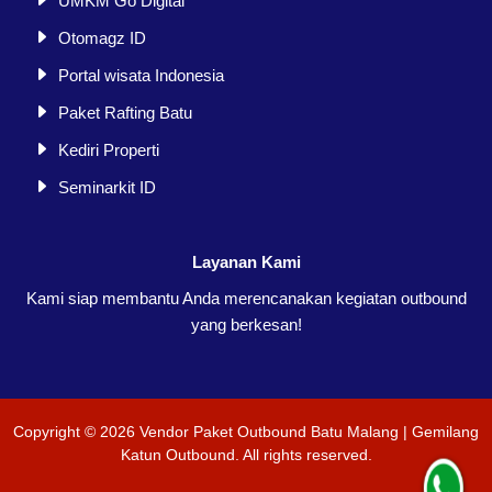
UMKM Go Digital
Otomagz ID
Portal wisata Indonesia
Paket Rafting Batu
Kediri Properti
Seminarkit ID
Layanan Kami
Kami siap membantu Anda merencanakan kegiatan outbound
yang berkesan!
Copyright ©
2026
Vendor Paket Outbound Batu Malang | Gemilang
Katun Outbound
. All rights reserved.