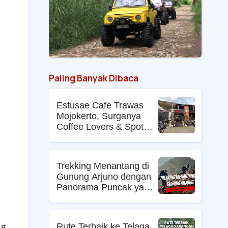
Paling Banyak Dibaca
Estusae Cafe Trawas
Mojokerto, Surganya
Coffee Lovers & Spot
Foto Kekinian
Trekking Menantang di
Gunung Arjuno dengan
Panorama Puncak yang
Memikat
ng
Rute Terbaik ke Telaga