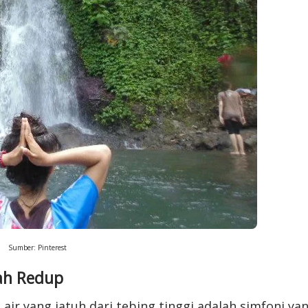
Sumber: Pinterest
nah Redup
air yang jatuh dari tebing tinggi adalah simfoni ya