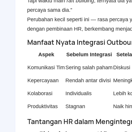
Tapi waktu main
raft building
, ternyata dia ya
percaya sama dia.”
Perubahan kecil seperti ini — rasa percaya
dengan pembinaan HR, berkembang menjadi k
Manfaat Nyata Integrasi Outbou
Aspek
Sebelum Integrasi
Setela
Komunikasi Tim
Sering salah paham
Diskusi 
Kepercayaan
Rendah antar divisi
Meningk
Kolaborasi
Individualis
Lebih ko
Produktivitas
Stagnan
Naik hi
Tantangan HR dalam Mengintegr