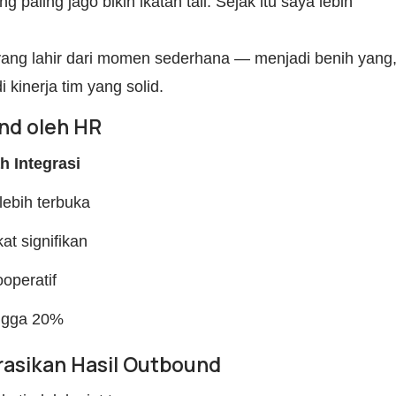
ng paling jago bikin ikatan tali. Sejak itu saya lebih
 yang lahir dari momen sederhana — menjadi benih yang
inerja tim yang solid.
nd oleh HR
h Integrasi
lebih terbuka
at signifikan
operatif
ngga 20%
asikan Hasil Outbound