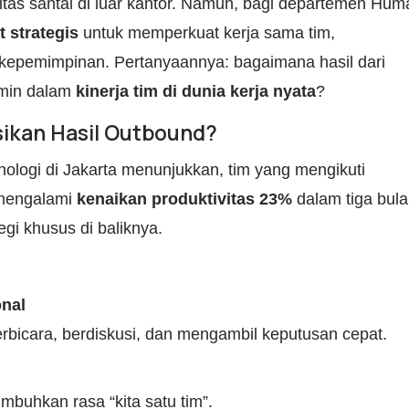
itas santai di luar kantor. Namun, bagi departemen Hum
t strategis
untuk memperkuat kerja sama tim,
epemimpinan. Pertanyaannya: bagaimana hasil dari
rmin dalam
kinerja tim di dunia kerja nyata
?
ikan Hasil Outbound?
nologi di Jakarta menunjukkan, tim yang mengikuti
 mengalami
kenaikan produktivitas 23%
dalam tiga bula
egi khusus di baliknya.
onal
bicara, berdiskusi, dan mengambil keputusan cepat.
uhkan rasa “kita satu tim”.