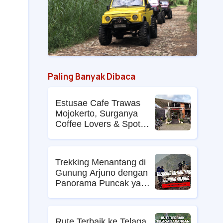
Paling Banyak Dibaca
Estusae Cafe Trawas
Mojokerto, Surganya
Coffee Lovers & Spot
Foto Kekinian
Trekking Menantang di
Gunung Arjuno dengan
g
Panorama Puncak yang
Memikat
Rute Terbaik ke Telaga