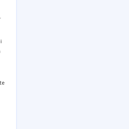
.
i
a
te