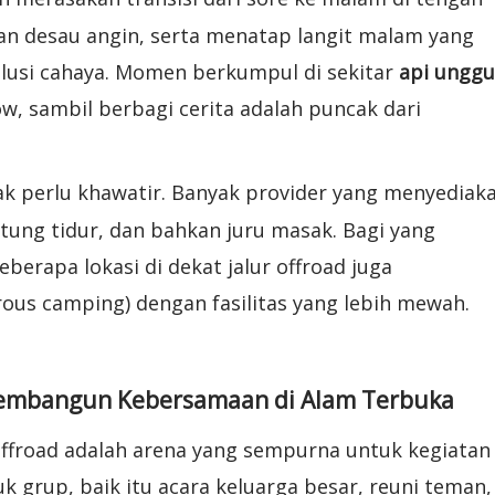
an desau angin, serta menatap langit malam yang
lusi cahaya. Momen berkumpul di sekitar
api ungg
 sambil berbagi cerita adalah puncak dari
ak perlu khawatir. Banyak provider yang menyediak
tung tidur, dan bahkan juru masak. Bagi yang
erapa lokasi di dekat jalur offroad juga
ous camping) dengan fasilitas yang lebih mewah.
Membangun Kebersamaan di Alam Terbuka
 offroad adalah arena yang sempurna untuk kegiatan
uk grup, baik itu acara keluarga besar, reuni teman,