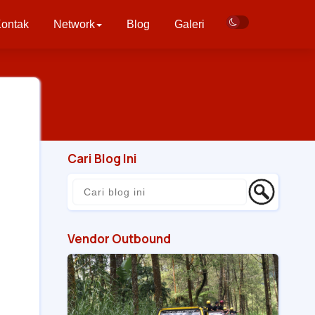
ontak
Network
Blog
Galeri
Cari Blog Ini
Vendor Outbound