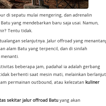
pur di sepatu mulai mengering, dan adrenalin
i Batu yang mendebarkan baru saja usai. Namun,
ir? Tentu tidak.
tualangan selanjutnya. Jalur offroad yang menantan
 alam Batu yang terpencil, dan di sinilah
 menanti.
tivitas beberapa jam, padahal ia adalah gerbang
dak berhenti saat mesin mati, melainkan berlanjut
lam permainan outbound, atau kelezatan
kuliner
tas sekitar jalur offroad Batu
yang akan