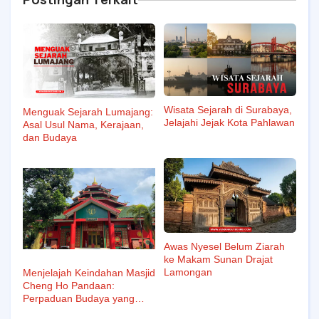
Wisata Sejarah di Surabaya,
Menguak Sejarah Lumajang:
Jelajahi Jejak Kota Pahlawan
Asal Usul Nama, Kerajaan,
dan Budaya
Awas Nyesel Belum Ziarah
ke Makam Sunan Drajat
Lamongan
Menjelajah Keindahan Masjid
Cheng Ho Pandaan:
Perpaduan Budaya yang
Mengagumkan