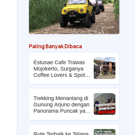
Paling Banyak Dibaca
Estusae Cafe Trawas
Mojokerto, Surganya
Coffee Lovers & Spot
Foto Kekinian
Trekking Menantang di
Gunung Arjuno dengan
Panorama Puncak yang
Memikat
Rute Terbaik ke Telaga