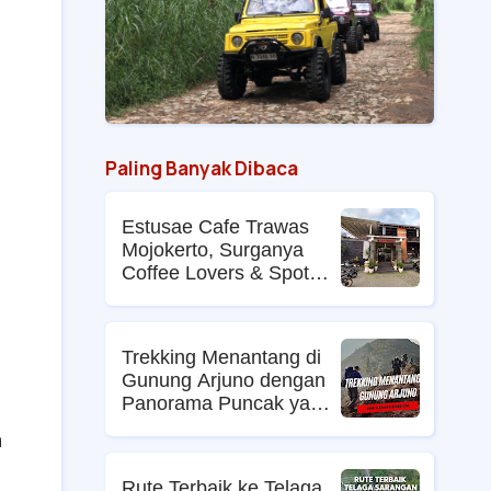
Paling Banyak Dibaca
Estusae Cafe Trawas
Mojokerto, Surganya
Coffee Lovers & Spot
Foto Kekinian
Trekking Menantang di
Gunung Arjuno dengan
Panorama Puncak yang
Memikat
h
Rute Terbaik ke Telaga