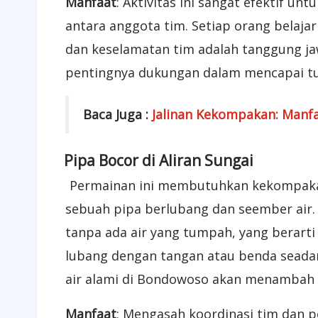
Manfaat
: Aktivitas ini sangat efektif u
antara anggota tim. Setiap orang belaj
dan keselamatan tim adalah tanggung jawa
pentingnya dukungan dalam mencapai t
Baca Juga :
Jalinan Kekompakan: Manf
3
Pipa Bocor di Aliran Sungai
Permainan ini membutuhkan kekompakan da
sebuah pipa berlubang dan seember air.
tanpa ada air yang tumpah, yang berart
lubang dengan tangan atau benda seadan
air alami di Bondowoso akan menambah 
Manfaat
: Mengasah koordinasi tim dan p