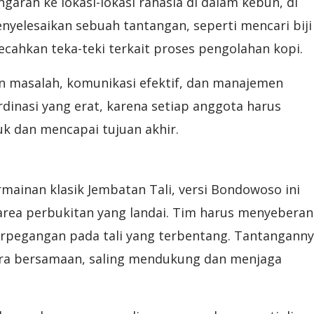
arah ke lokasi-lokasi rahasia di dalam kebun, di
yelesaikan sebuah tantangan, seperti mencari biji
cahkan teka-teki terkait proses pengolahan kopi.
masalah, komunikasi efektif, dan manajemen
dinasi yang erat, karena setiap anggota harus
k dan mencapai tujuan akhir.
an klasik Jembatan Tali, versi Bondowoso ini
u area perbukitan yang landai. Tim harus menyebera
 berpegangan pada tali yang terbentang. Tantangann
ra bersamaan, saling mendukung dan menjaga