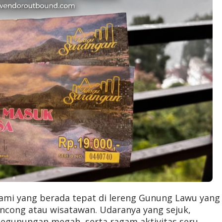
lami yang berada tepat di lereng Gunung Lawu yang
ancong atau wisatawan. Udaranya yang sejuk,
egunungan megah, serta ragam aktivitas seru