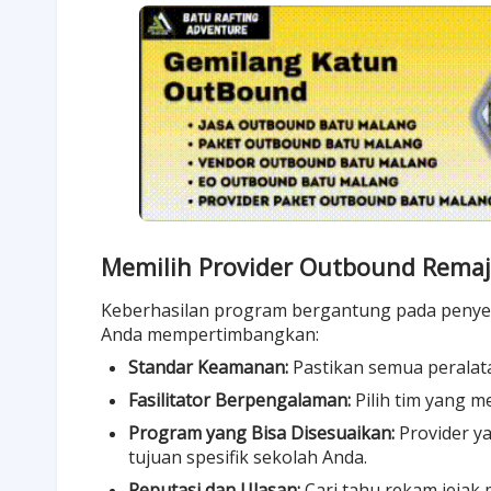
Memilih Provider Outbound Remaj
Keberhasilan program bergantung pada penye
Anda mempertimbangkan:
Standar Keamanan:
Pastikan semua peralata
Fasilitator Berpengalaman:
Pilih tim yang me
Program yang Bisa Disesuaikan:
Provider y
tujuan spesifik sekolah Anda.
Reputasi dan Ulasan:
Cari tahu rekam jejak