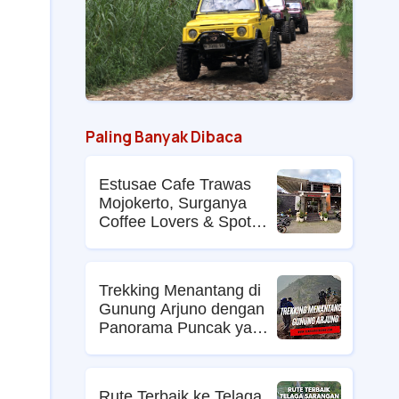
Paling Banyak Dibaca
Estusae Cafe Trawas
Mojokerto, Surganya
Coffee Lovers & Spot
Foto Kekinian
Trekking Menantang di
Gunung Arjuno dengan
Panorama Puncak yang
Memikat
Rute Terbaik ke Telaga