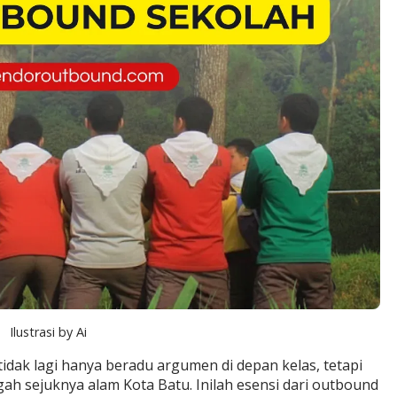
Ilustrasi by Ai
tidak lagi hanya beradu argumen di depan kelas, tetapi
ngah sejuknya alam
Kota Batu
. Inilah esensi dari
outbound