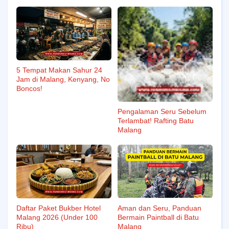
5 Tempat Makan Sahur 24
Jam di Malang, Kenyang, No
Boncos!
Pengalaman Seru Sebelum
Terlambat! Rafting Batu
Malang
Daftar Paket Bukber Hotel
Aman dan Seru, Panduan
Malang 2026 (Under 100
Bermain Paintball di Batu
Ribu)
Malang