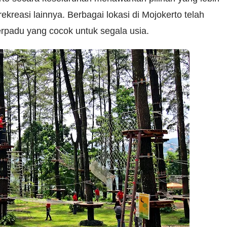
reasi lainnya. Berbagai lokasi di Mojokerto telah
rpadu yang cocok untuk segala usia.