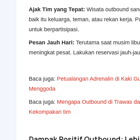
Ajak Tim yang Tepat:
Wisata outbound sang
baik itu keluarga, teman, atau rekan kerja
untuk berpartisipasi.
Pesan Jauh Hari:
Terutama saat musim libu
meningkat pesat. Lakukan reservasi jauh-ja
Baca juga:
Petualangan Adrenalin di Kaki G
Menggoda
Baca juga:
Mengapa Outbound di Trawas dan
Kekompakan tim
Dampak Positif Outbound: Lebi