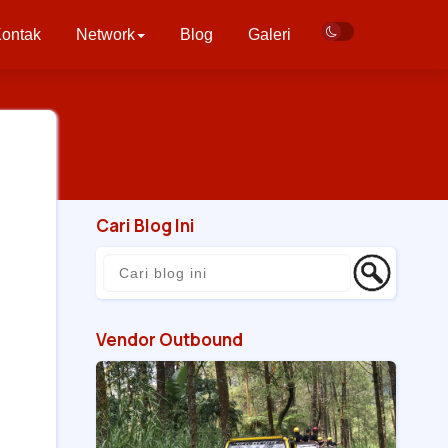
ontak
Network
Blog
Galeri
Cari Blog Ini
Vendor Outbound