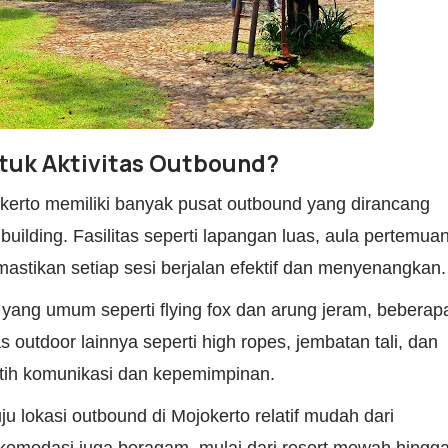
tuk Aktivitas Outbound?
okerto memiliki banyak pusat outbound yang dirancang
uilding. Fasilitas seperti lapangan luas, aula pertemuan
emastikan setiap sesi berjalan efektif dan menyenangkan.
s yang umum seperti flying fox dan arung jeram, beberap
s outdoor lainnya seperti high ropes, jembatan tali, dan
tih komunikasi dan kepemimpinan.
u lokasi outbound di Mojokerto relatif mudah dari
 akomodasi juga beragam, mulai dari resort mewah hingg