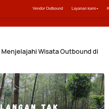
Vendor Outbound
Layanan kami
K
 Menjelajahi Wisata Outbound di