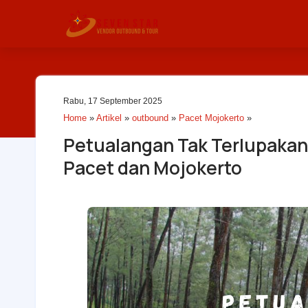
Rabu, 17 September 2025
Home
»
Artikel
»
outbound
»
Pacet Mojokerto
»
Petualangan Tak Terlupakan
Pacet dan Mojokerto