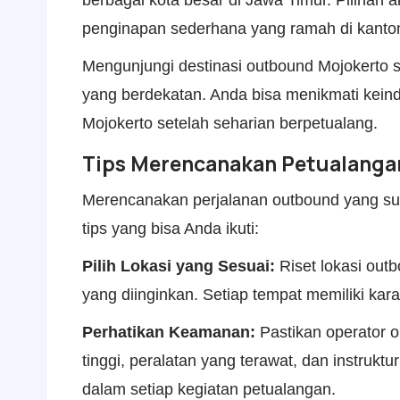
penginapan sederhana yang ramah di kanto
Mengunjungi destinasi outbound Mojokerto se
yang berdekatan. Anda bisa menikmati keinda
Mojokerto setelah seharian berpetualang.
Tips Merencanakan Petualanga
Merencanakan perjalanan outbound yang su
tips yang bisa Anda ikuti:
Pilih Lokasi yang Sesuai:
Riset lokasi outb
yang diinginkan. Setiap tempat memiliki karak
Perhatikan Keamanan:
Pastikan operator 
tinggi, peralatan yang terawat, dan instruk
dalam setiap kegiatan petualangan.