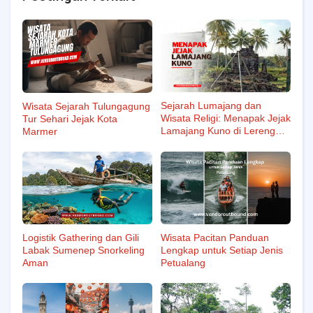
Sejarah Lumajang dan
Wisata Sejarah Tulungagung
Wisata Religi: Menapak Jejak
Tur Sehari Jejak Kota
Lamajang Kuno di Lereng
Marmer
Semeru
Wisata Pacitan Panduan
Logistik Gathering dan Gili
Lengkap untuk Setiap Jenis
Labak Sumenep Snorkeling
Petualang
Aman