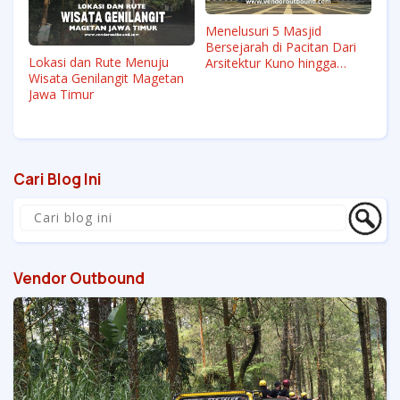
Menelusuri 5 Masjid
Bersejarah di Pacitan Dari
Lokasi dan Rute Menuju
Arsitektur Kuno hingga
Wisata Genilangit Magetan
Pusat Syiar
Jawa Timur
Cari Blog Ini
Vendor Outbound