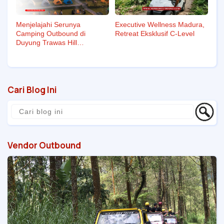
Menjelajahi Serunya
Executive Wellness Madura,
Camping Outbound di
Retreat Eksklusif C-Level
Duyung Trawas Hill
Mojokerto
Cari Blog Ini
Vendor Outbound