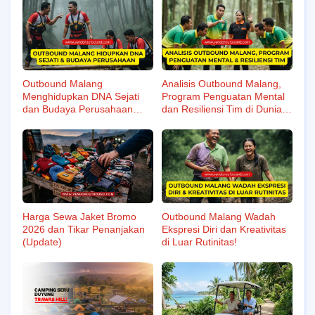
Outbound Malang
Analisis Outbound Malang,
Menghidupkan DNA Sejati
Program Penguatan Mental
dan Budaya Perusahaan
dan Resiliensi Tim di Dunia
Secara Nyata!
Kerja!
Harga Sewa Jaket Bromo
Outbound Malang Wadah
2026 dan Tikar Penanjakan
Ekspresi Diri dan Kreativitas
(Update)
di Luar Rutinitas!