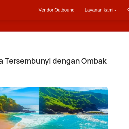
Vendor Outbound
Layanan kami
K
rga Tersembunyi dengan Ombak