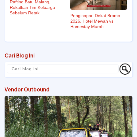
Rafting Batu Malang,
Rekatkan Tim Keluarga
Sebelum Retak
Penginapan Dekat Bromo
2026, Hotel Mewah vs
Homestay Murah
Cari Blog Ini
Vendor Outbound