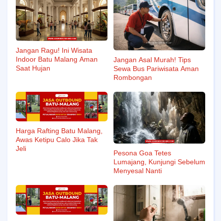
Jangan Ragu! Ini Wisata
Indoor Batu Malang Aman
Jangan Asal Murah! Tips
Saat Hujan
Sewa Bus Pariwisata Aman
Rombongan
Harga Rafting Batu Malang,
Awas Ketipu Calo Jika Tak
Jeli
Pesona Goa Tetes
Lumajang, Kunjungi Sebelum
Menyesal Nanti