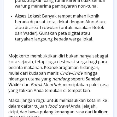
porsi. Siapkan uang tunai karena tidak semua
warung menerima pembayaran non-tunai.
Akses Lokasi:
Banyak tempat makan ikonik
berada di pusat kota, dekat dengan Alun-Alun,
atau di area Trowulan (untuk masakan Botok
dan Wader). Gunakan peta digital atau
tanyakan langsung kepada warga lokal.
Mojokerto membuktikan diri bukan hanya sebagai
kota sejarah, tetapi juga destinasi surga bagi para
pecinta makanan. Keanekaragaman hidangan,
mulai dari kudapan manis
Onde-Onde
hingga
hidangan utama yang
nendang
seperti
Sambal
Wader
dan
Botok Menthok
, menciptakan palet rasa
yang takkan Anda temukan di tempat lain.
Maka, jangan ragu untuk memasukkan kota ini ke
dalam daftar tujuan
food travel
Anda. Jelajahi,
cicipi, dan bawa pulang kenangan rasa dari
kuliner