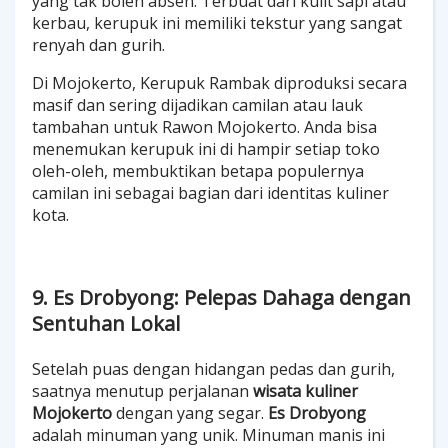
yang tak boleh absen. Terbuat dari kulit sapi atau
kerbau, kerupuk ini memiliki tekstur yang sangat
renyah dan gurih.
Di Mojokerto, Kerupuk Rambak diproduksi secara
masif dan sering dijadikan camilan atau lauk
tambahan untuk Rawon Mojokerto. Anda bisa
menemukan kerupuk ini di hampir setiap toko
oleh-oleh, membuktikan betapa populernya
camilan ini sebagai bagian dari identitas kuliner
kota.
9. Es Drobyong: Pelepas Dahaga dengan
Sentuhan Lokal
Setelah puas dengan hidangan pedas dan gurih,
saatnya menutup perjalanan
wisata kuliner
Mojokerto
dengan yang segar.
Es Drobyong
adalah minuman yang unik. Minuman manis ini