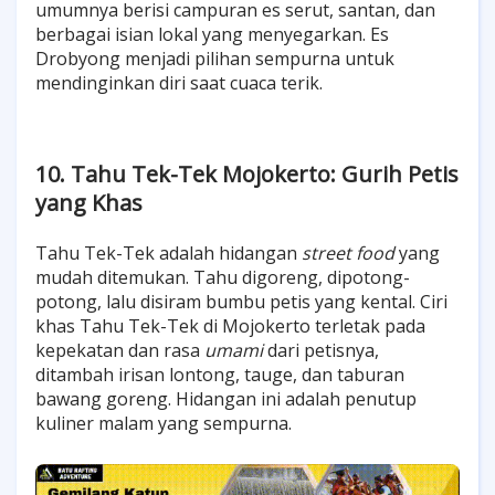
umumnya berisi campuran es serut, santan, dan
berbagai isian lokal yang menyegarkan. Es
Drobyong menjadi pilihan sempurna untuk
mendinginkan diri saat cuaca terik.
10. Tahu Tek-Tek Mojokerto: Gurih Petis
yang Khas
Tahu Tek-Tek adalah hidangan
street food
yang
mudah ditemukan. Tahu digoreng, dipotong-
potong, lalu disiram bumbu petis yang kental. Ciri
khas Tahu Tek-Tek di Mojokerto terletak pada
kepekatan dan rasa
umami
dari petisnya,
ditambah irisan lontong, tauge, dan taburan
bawang goreng. Hidangan ini adalah penutup
kuliner malam yang sempurna.