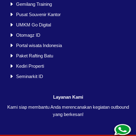
Gemilang Training
Pusat Souvenir Kantor
UMKM Go Digital
Otomagz ID
Portal wisata Indonesia
Paket Rafting Batu
Kediri Properti
Seminarkit ID
Layanan Kami
Kami siap membantu Anda merencanakan kegiatan outbound
yang berkesan!