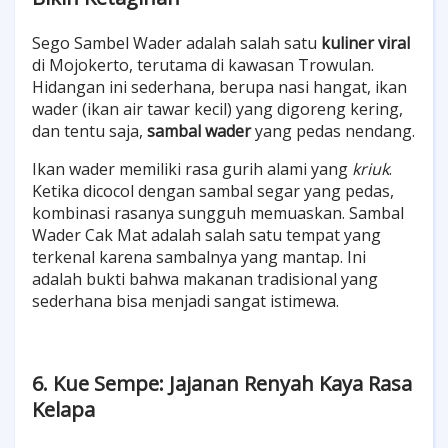
Sego Sambel Wader adalah salah satu
kuliner viral
di Mojokerto, terutama di kawasan Trowulan.
Hidangan ini sederhana, berupa nasi hangat, ikan
wader (ikan air tawar kecil) yang digoreng kering,
dan tentu saja,
sambal wader
yang pedas nendang.
Ikan wader memiliki rasa gurih alami yang
kriuk
.
Ketika dicocol dengan sambal segar yang pedas,
kombinasi rasanya sungguh memuaskan. Sambal
Wader Cak Mat adalah salah satu tempat yang
terkenal karena sambalnya yang mantap. Ini
adalah bukti bahwa makanan tradisional yang
sederhana bisa menjadi sangat istimewa.
6. Kue Sempe: Jajanan Renyah Kaya Rasa
Kelapa