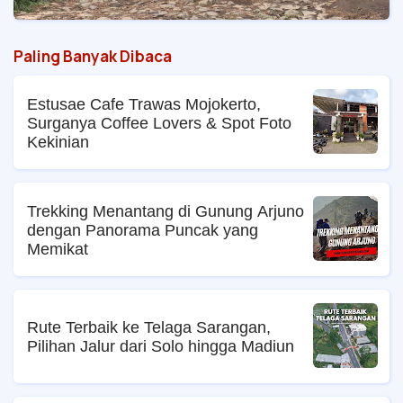
Paling Banyak Dibaca
Estusae Cafe Trawas Mojokerto,
Surganya Coffee Lovers & Spot Foto
Kekinian
Trekking Menantang di Gunung Arjuno
dengan Panorama Puncak yang
Memikat
Rute Terbaik ke Telaga Sarangan,
Pilihan Jalur dari Solo hingga Madiun