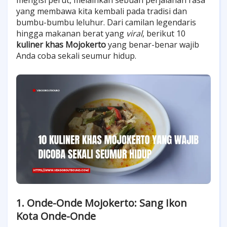
mengisi perut, melainkan sebuah perjalanan rasa
yang membawa kita kembali pada tradisi dan
bumbu-bumbu leluhur. Dari camilan legendaris
hingga makanan berat yang
viral
, berikut 10
kuliner khas Mojokerto
yang benar-benar wajib
Anda coba sekali seumur hidup.
1. Onde-Onde Mojokerto: Sang Ikon
Kota Onde-Onde