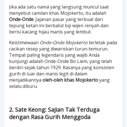
Jika ada satu nama yang langsung muncul saat
menyebut camilan khas Mojokerto, itu adalah
Onde-Onde
. Jajanan pasar yang terbuat dari
tepung ketan ini berbalut biji wijen renyah dan
berisi kacang hijau manis yang lembut.
Keistimewaan
Onde-Onde Mojokerto
terletak pada
racikan resep yang diwariskan turun-temurun.
Tempat paling legendaris yang wajib Anda
kunjungi adalah Onde-Onde Bo Liem, yang telah
berdiri sejak tahun 1929. Rasanya yang konsisten
gurih di luar dan manis legit di dalam
menjadikannya
oleh-oleh khas Mojokerto
yang
selalu diburu.
2. Sate Keong: Sajian Tak Terduga
dengan Rasa Gurih Menggoda