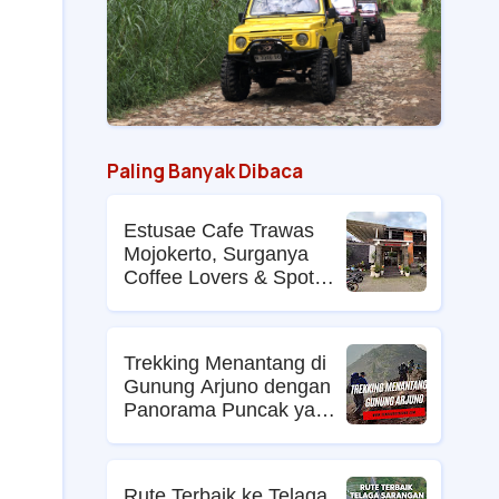
Paling Banyak Dibaca
Estusae Cafe Trawas
Mojokerto, Surganya
Coffee Lovers & Spot
Foto Kekinian
Trekking Menantang di
Gunung Arjuno dengan
Panorama Puncak yang
Memikat
Rute Terbaik ke Telaga