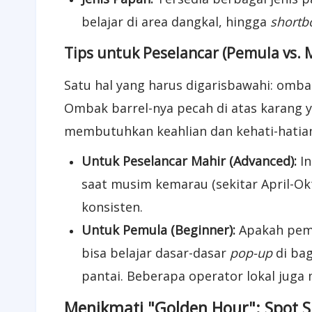
belajar di area dangkal, hingga
shortb
Tips untuk Peselancar (Pemula vs. 
Satu hal yang harus digarisbawahi: omb
Ombak barrel-nya pecah di atas karang y
membutuhkan keahlian dan kehati-hatian
Untuk Peselancar Mahir (Advanced):
In
saat musim kemarau (sekitar April-Okt
konsisten.
Untuk Pemula (Beginner):
Apakah pemul
bisa belajar dasar-dasar
pop-up
di ba
pantai. Beberapa operator lokal jug
Menikmati "Golden Hour": Spot S