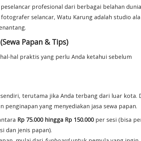
 peselancar profesional dari berbagai belahan duni
 fotografer selancar, Watu Karung adalah studio al
enantang.
(Sewa Papan & Tips)
hal-hal praktis yang perlu Anda ketahui sebelum
ndiri, terutama jika Anda terbang dari luar kota. 
dan penginapan yang menyediakan jasa sewa papan.
antara
Rp 75.000 hingga Rp 150.000
per sesi (bisa pe
i dan jenis papan).
apan, mulai dari
funboard
untuk pemula yang ingin