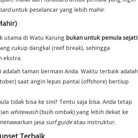
oard
untuk peselancar yang lebih mahir.
Mahir)
ak utama di Watu Karung
bukan untuk pemula sejati
ang cukup dangkal (reef break), sehingga
 ekstra.
i adalah taman bermain Anda. Waktu terbaik adalah
ober) saat angin lepas pantai (offshore) bertiup
a tidak bisa ke sini? Tentu saja bisa. Anda tetap
gian
whitewash
(buih ombak) yang lebih dekat ke
a menawarkan jasa
surf guide
atau instruktur.
unset Terbaik