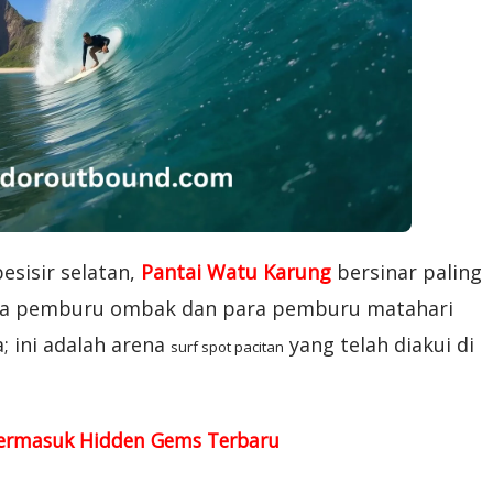
esisir selatan,
Pantai Watu Karung
bersinar paling
para pemburu ombak dan para pemburu matahari
; ini adalah arena
yang telah diakui di
surf spot pacitan
 Termasuk Hidden Gems Terbaru