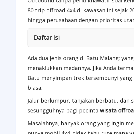
Outbound tanpa perlu khawatir soal ken
80 trip offroad 4x4 di kawasan ini sejak
hingga perusahaan dengan prioritas uta
Daftar Isi
Ada dua jenis orang di Batu Malang: yan
menaklukkan medannya. Jika Anda terma
Batu menyimpan trek tersembunyi yang 
biasa.
Jalur berlumpur, tanjakan berbatu, dan s
sesungguhnya bagi pecinta
wisata offro
Masalahnya, banyak orang yang ingin men
punya mobil 4x4, tidak tahu rute mana 