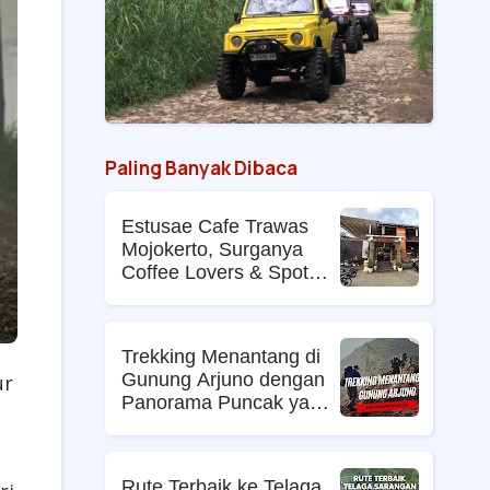
Paling Banyak Dibaca
Estusae Cafe Trawas
Mojokerto, Surganya
Coffee Lovers & Spot
Foto Kekinian
Trekking Menantang di
Gunung Arjuno dengan
ur
Panorama Puncak yang
Memikat
Rute Terbaik ke Telaga