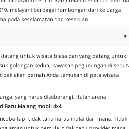
daraan atau rute. Tim kami telah memandu lebih da
 2019, melayani berbagai rombongan dari keluarga
ma pada keselamatan dan keseruan.
▼
g datang untuk wisata biasa dan yang datang untuk
suk golongan kedua, kawasan pegunungan di seput
tidak akan pernah Anda temukan di peta wisata
ungai yang harus diseberangi, itulah arena
ad Batu Malang mobil 4x4
.
coba tapi tidak tahu harus mulai dari mana. Tidak
yang aman untuk pemula, tidak tahu provider mana