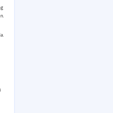
ng
n.
a.
i