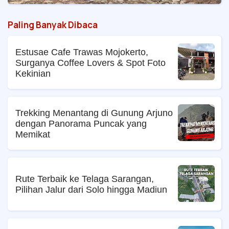
Paling Banyak Dibaca
Estusae Cafe Trawas Mojokerto,
Surganya Coffee Lovers & Spot Foto
Kekinian
Trekking Menantang di Gunung Arjuno
dengan Panorama Puncak yang
Memikat
Rute Terbaik ke Telaga Sarangan,
Pilihan Jalur dari Solo hingga Madiun