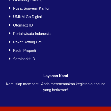
Pusat Souvenir Kantor
UMKM Go Digital
Otomagz ID
Portal wisata Indonesia
Paket Rafting Batu
Kediri Properti
Seminarkit ID
Layanan Kami
Kami siap membantu Anda merencanakan kegiatan outbound
yang berkesan!