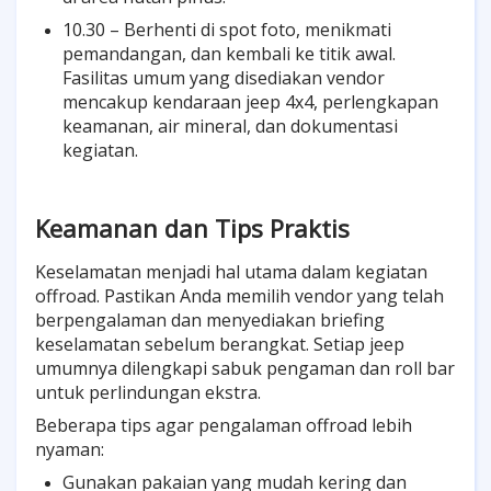
10.30 – Berhenti di spot foto, menikmati
pemandangan, dan kembali ke titik awal.
Fasilitas umum yang disediakan vendor
mencakup kendaraan jeep 4x4, perlengkapan
keamanan, air mineral, dan dokumentasi
kegiatan.
Keamanan dan Tips Praktis
Keselamatan menjadi hal utama dalam kegiatan
offroad. Pastikan Anda memilih vendor yang telah
berpengalaman dan menyediakan briefing
keselamatan sebelum berangkat. Setiap jeep
umumnya dilengkapi sabuk pengaman dan roll bar
untuk perlindungan ekstra.
Beberapa tips agar pengalaman offroad lebih
nyaman:
Gunakan pakaian yang mudah kering dan