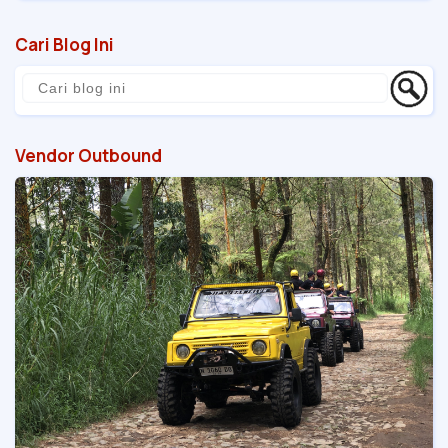
Cari Blog Ini
Vendor Outbound