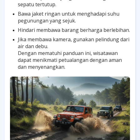
sepatu tertutup.
Bawa jaket ringan untuk menghadapi suhu
pegunungan yang sejuk.
Hindari membawa barang berharga berlebihan.
Jika membawa kamera, gunakan pelindung dari
air dan debu.
Dengan mematuhi panduan ini, wisatawan
dapat menikmati petualangan dengan aman
dan menyenangkan.