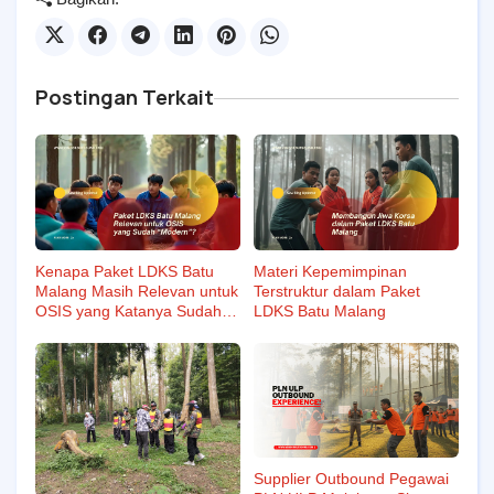
Postingan Terkait
Kenapa Paket LDKS Batu
Materi Kepemimpinan
Malang Masih Relevan untuk
Terstruktur dalam Paket
OSIS yang Katanya Sudah
LDKS Batu Malang
“Modern”
Supplier Outbound Pegawai