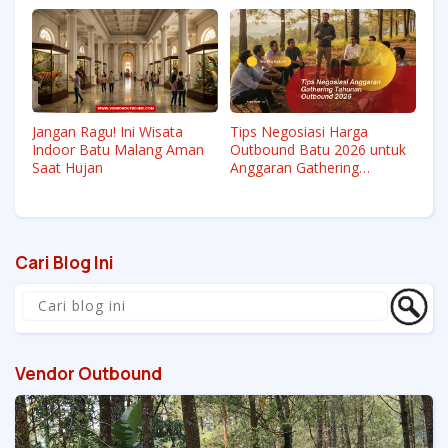
Jangan Ragu! Ini Wisata
Tips Negosiasi Harga
Indoor Batu Malang Aman
Outbound Batu 2026 untuk
Saat Hujan
Anggaran Gathering
Tahunan
Cari Blog Ini
Vendor Outbound