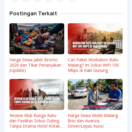
Postingan Terkait
Harga Sewa Jaket Bromo
Cari Paket Workation Batu
2026 dan Tikar Penanjakan
Malang? Ini Solusi WiFi 100
(Update)
Mbps di Kaki Gunung
Review Klub Bunga Batu
Harga Sewa Mobil Malang
dan Fasilitas Solusi Outing
Brio dan Avanza,
Tanpa Drama Hotel Kotak
Driver/Lepas Kunci
Sabun