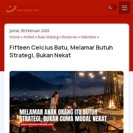
Jumat, 06 Februari 2026
Home
»
Artikel
»
Batu Malang
»
Restoran
»
Valentine
»
Fifteen Celcius Batu, Melamar Butuh
Strategi, Bukan Nekat