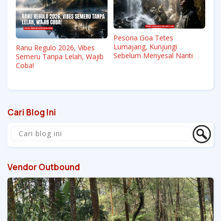
Pesona Goa Tetes
Lumajang, Kunjungi
Ranu Regulo 2026, Vibes
Sebelum Menyesal Nanti
Semeru Tanpa Lelah, Wajib
Coba!
Cari Blog Ini
Vendor Outbound