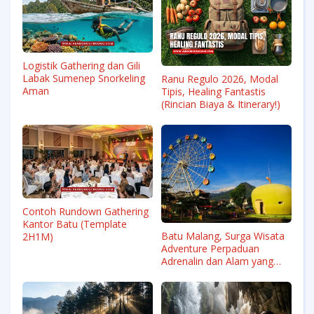
Logistik Gathering dan Gili
Labak Sumenep Snorkeling
Ranu Regulo 2026, Modal
Aman
Tipis, Healing Fantastis
(Rincian Biaya & Itinerary!)
Contoh Rundown Gathering
Kantor Batu (Template
Batu Malang, Surga Wisata
2H1M)
Adventure Perpaduan
Adrenalin dan Alam yang
Menyatu