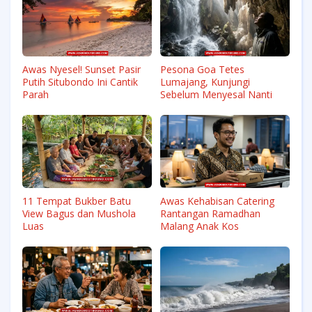
Awas Nyesel! Sunset Pasir
Pesona Goa Tetes
Putih Situbondo Ini Cantik
Lumajang, Kunjungi
Parah
Sebelum Menyesal Nanti
11 Tempat Bukber Batu
Awas Kehabisan Catering
View Bagus dan Mushola
Rantangan Ramadhan
Luas
Malang Anak Kos