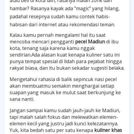
atau beli di kota lain, rasanya malah zonk dan
hambar? Rasanya kayak ada "magic" yang hilang,
padahal resepnya sudah kamu contek habis-
habisan dari internet atau rekomendasi teman.
Kalau kamu pernah mengalami hal itu saat
mencoba mencari pengganti
pecel Madiun
di ibu
kota, tenang saja karena kamu nggak
sendirian.Ada alasan kuat kenapa kuliner satu ini
punya tempat spesial di lidah para pejabat hingga
rakyat biasa, dan itu bukan sekadar sugesti belaka.
Mengetahui rahasia di balik sepincuk nasi pecel
akan membuatmu semakin menghargai setiap
suapan yang masuk ke mulut saat berkunjung ke
sana nanti.
Jangan sampai kamu sudah jauh-jauh ke Madiun,
tapi malah salah fokus dan melewatkan elemen-
elemen kecil yang justru jadi kunci kelezatannya.
Yuk, kita bedah satu per satu kenapa
kuliner khas