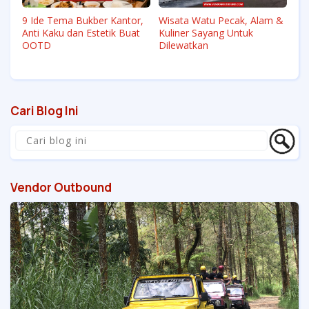
9 Ide Tema Bukber Kantor,
Wisata Watu Pecak, Alam &
Anti Kaku dan Estetik Buat
Kuliner Sayang Untuk
OOTD
Dilewatkan
Cari Blog Ini
Vendor Outbound