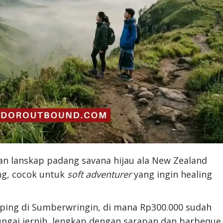
 lanskap padang savana hijau ala New Zealand
ng, cocok untuk
soft adventurer
yang ingin healing
ping di Sumberwringin, di mana Rp300.000 sudah
ungai jernih, lengkap dengan sarapan dan barbeque