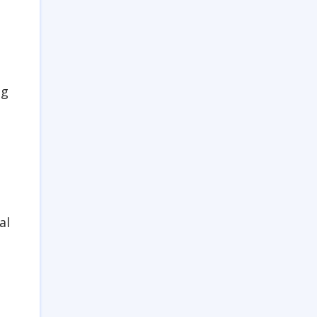
ng
al