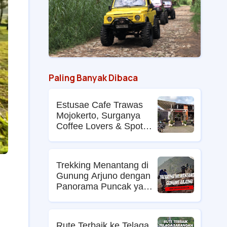
Paling Banyak Dibaca
Estusae Cafe Trawas
Mojokerto, Surganya
Coffee Lovers & Spot
Foto Kekinian
Trekking Menantang di
Gunung Arjuno dengan
Panorama Puncak yang
Memikat
Rute Terbaik ke Telaga