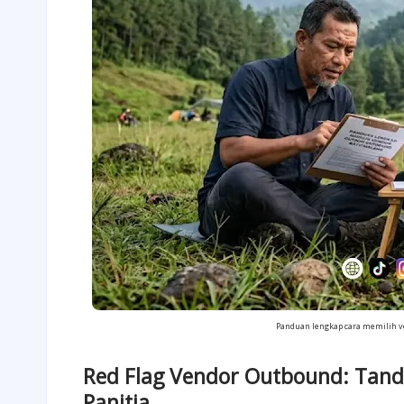
Panduan lengkap cara memilih v
Red Flag Vendor Outbound: Tan
Panitia