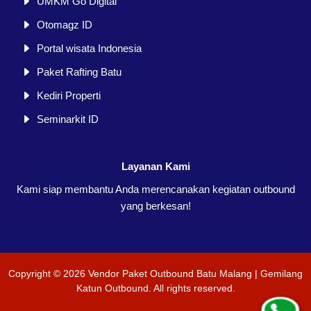
UMKM Go Digital
Otomagz ID
Portal wisata Indonesia
Paket Rafting Batu
Kediri Properti
Seminarkit ID
Layanan Kami
Kami siap membantu Anda merencanakan kegiatan outbound
yang berkesan!
Copyright ©
2026
Vendor Paket Outbound Batu Malang | Gemilang
Katun Outbound
. All rights reserved.