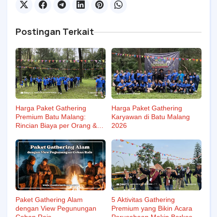
Postingan Terkait
Harga Paket Gathering
Harga Paket Gathering
Premium Batu Malang:
Karyawan di Batu Malang
Rincian Biaya per Orang &
2026
Cara Booking
Paket Gathering Alam
5 Aktivitas Gathering
dengan View Pegunungan
Premium yang Bikin Acara
Coban Rais
Perusahaan Makin Berkesan