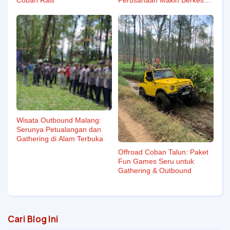
di Batu Malang
Wisata Outbound Malang:
Serunya Petualangan dan
Gathering di Alam Terbuka
Offroad Coban Talun: Paket
Fun Games Seru untuk
Gathering & Outbound
Cari Blog Ini