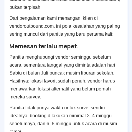
bukan terpisah.
Dari pengalaman kami menangani klien di
vendoroutbound.com, ini pola kesalahan yang paling
sering muncul dari panitia yang baru pertama kali:
Memesan terlalu mepet.
Panitia menghubungi vendor seminggu sebelum
acara, sementara tanggal yang diminta adalah hari
Sabtu di bulan Juli puncak musim liburan sekolah.
Hasilnya: lokasi favorit sudah penuh, vendor harus
menawarkan lokasi alternatif yang belum pernah
mereka survey.
Panitia tidak punya waktu untuk survei sendiri.
Idealnya, booking dilakukan minimal 3–4 minggu
sebelumnya, dan 6–8 minggu untuk acara di musim
ramai.