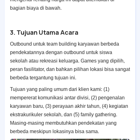
bagian biaya di bawah.
3. Tujuan Utama Acara
Outbound untuk team building karyawan berbeda
pendekatannya dengan outbound untuk siswa
sekolah atau rekreasi keluarga. Games yang dipilih,
peran fasilitator, dan bahkan pilihan lokasi bisa sangat
berbeda tergantung tujuan ini.
Tujuan yang paling umum dari klien kami: (1)
mempererat komunikasi antar divisi, (2) pengenalan
karyawan baru, (3) perayaan akhir tahun, (4) kegiatan
ekstrakurikuler sekolah, dan (5) family gathering.
Masing-masing membutuhkan pendekatan yang
berbeda meskipun lokasinya bisa sama.