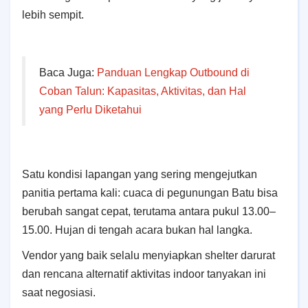
lebih sempit.
Baca Juga:
Panduan Lengkap Outbound di
Coban Talun: Kapasitas, Aktivitas, dan Hal
yang Perlu Diketahui
Satu kondisi lapangan yang sering mengejutkan
panitia pertama kali: cuaca di pegunungan Batu bisa
berubah sangat cepat, terutama antara pukul 13.00–
15.00. Hujan di tengah acara bukan hal langka.
Vendor yang baik selalu menyiapkan shelter darurat
dan rencana alternatif aktivitas indoor tanyakan ini
saat negosiasi.