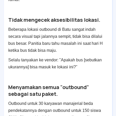
Tidak mengecek aksesibilitas lokasi.
Beberapa lokasi outbound di Batu sangat indah
secara visual tapi jalannya sempit, tidak bisa dilalui
bus besar. Panitia baru tahu masalah ini saat hari H
ketika bus tidak bisa maju.
Selalu tanyakan ke vendor: "Apakah bus [sebutkan
ukurannya] bisa masuk ke lokasi ini?"
Menyamakan semua "outbound"
sebagai satu paket.
Outbound untuk 30 karyawan manajerial beda
pendekatannya dengan outbound untuk 150 siswa