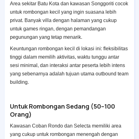
Area sekitar Batu Kota dan kawasan Songgoriti cocok
untuk rombongan kecil yang ingin suasana lebih
privat. Banyak villa dengan halaman yang cukup
untuk games ringan, dengan pemandangan
pegunungan yang tetap menarik.
Keuntungan rombongan kecil di lokasi ini: fleksibilitas
tinggi dalam memilih aktivitas, waktu tunggu antar
sesi minimal, dan interaksi antar peserta lebih intens
yang sebenarnya adalah tujuan utama outbound team
building.
Untuk Rombongan Sedang (50–100
Orang)
Kawasan Coban Rondo dan Selecta memiliki area
yang cukup untuk rombongan menengah dengan