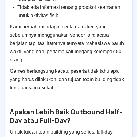
Tidak ada informasi tentang protokol keamanan
untuk aktivitas fisik
Kami pernah mendapat cerita dari klien yang
sebelumnya menggunakan vendor lain: acara
berjalan tapi fasilitatornya ternyata mahasiswa paruh
waktu yang baru pertama kali megang kelompok 80
orang.
Games berlangsung kacau, peserta tidak tahu apa
yang harus dilakukan, dan tujuan team building tidak
tercapai sama sekali.
Apakah Lebih Baik Outbound Half-
Day atau Full-Day?
Untuk tujuan team building yang serius, full-day