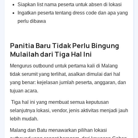
Siapkan list nama peserta untuk absen di lokasi
Ingatkan peserta tentang dress code dan apa yang
perlu dibawa
Panitia Baru Tidak Perlu Bingung
Mulailah dari Tiga Hal Ini
Mengurus outbound untuk pertama kali di Malang
tidak serumit yang terlihat, asalkan dimulai dari hal
yang benar: kejelasan jumlah peserta, anggaran, dan
tujuan acara.
Tiga hal ini yang membuat semua keputusan
selanjutnya lokasi, vendor, jenis aktivitas menjadi jauh
lebih mudah.
Malang dan Batu menawarkan pilihan lokasi