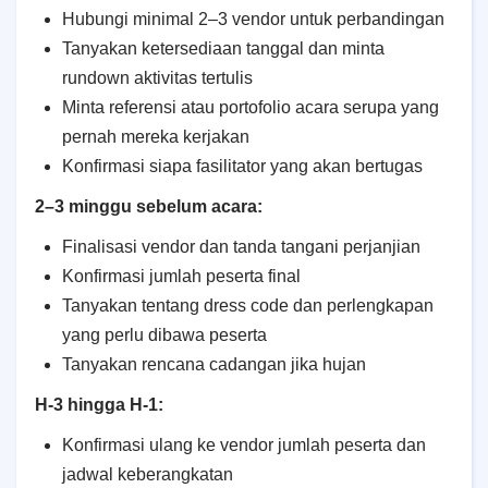
Hubungi minimal 2–3 vendor untuk perbandingan
Tanyakan ketersediaan tanggal dan minta
rundown aktivitas tertulis
Minta referensi atau portofolio acara serupa yang
pernah mereka kerjakan
Konfirmasi siapa fasilitator yang akan bertugas
2–3 minggu sebelum acara:
Finalisasi vendor dan tanda tangani perjanjian
Konfirmasi jumlah peserta final
Tanyakan tentang dress code dan perlengkapan
yang perlu dibawa peserta
Tanyakan rencana cadangan jika hujan
H-3 hingga H-1:
Konfirmasi ulang ke vendor jumlah peserta dan
jadwal keberangkatan