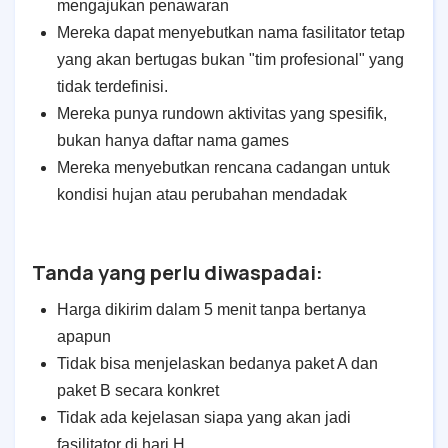
mengajukan penawaran
Mereka dapat menyebutkan nama fasilitator tetap
yang akan bertugas bukan "tim profesional" yang
tidak terdefinisi.
Mereka punya rundown aktivitas yang spesifik,
bukan hanya daftar nama games
Mereka menyebutkan rencana cadangan untuk
kondisi hujan atau perubahan mendadak
Tanda yang perlu diwaspadai:
Harga dikirim dalam 5 menit tanpa bertanya
apapun
Tidak bisa menjelaskan bedanya paket A dan
paket B secara konkret
Tidak ada kejelasan siapa yang akan jadi
fasilitator di hari H