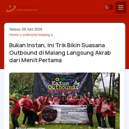
Selasa, 09 Juni 2026
Home
»
outbound malang
»
Bukan Instan, Ini Trik Bikin Suasana
Outbound di Malang Langsung Akrab
dari Menit Pertama