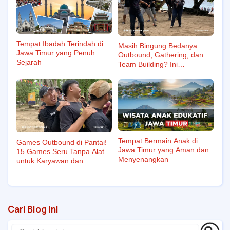
Tempat Ibadah Terindah di
Masih Bingung Bedanya
Jawa Timur yang Penuh
Outbound, Gathering, dan
Sejarah
Team Building? Ini
Penjelasannya
Tempat Bermain Anak di
Games Outbound di Pantai!
Jawa Timur yang Aman dan
15 Games Seru Tanpa Alat
Menyenangkan
untuk Karyawan dan
Rombongan Besar
Cari Blog Ini