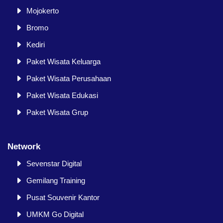
Mojokerto
Bromo
Kediri
Paket Wisata Keluarga
Paket Wisata Perusahaan
Paket Wisata Edukasi
Paket Wisata Grup
Network
Sevenstar Digital
Gemilang Training
Pusat Souvenir Kantor
UMKM Go Digital