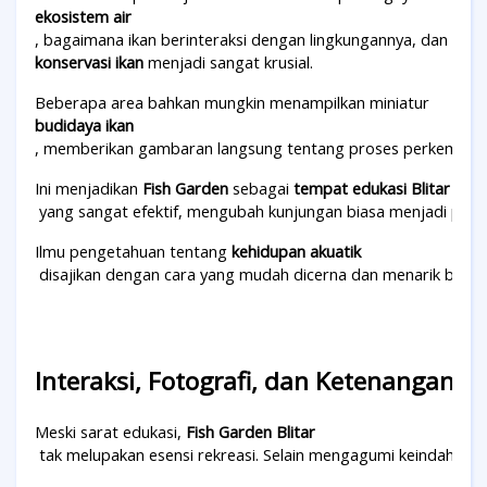
ekosistem air
, bagaimana ikan berinteraksi dengan lingkungannya, dan men
konservasi ikan
 menjadi sangat krusial. 
Beberapa area bahkan mungkin menampilkan miniatur 
budidaya ikan
, memberikan gambaran langsung tentang proses perkembangb
Ini menjadikan 
Fish Garden
 sebagai 
tempat edukasi Blitar
 yang sangat efektif, mengubah kunjungan biasa menjadi pen
Ilmu pengetahuan tentang 
kehidupan akuatik
 disajikan dengan cara yang mudah dicerna dan menarik bagi s
Interaksi, Fotografi, dan Ketenangan:
Meski sarat edukasi, 
Fish Garden Blitar
 tak melupakan esensi rekreasi. Selain mengagumi keindahan 