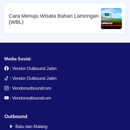
Cara Menuju Wisata Bahari Lamongan
(WBL)
Media Sosial:
:
Vendor Outbound Jatim
:
Vendor Outbound Jatim
:
Vendoroutboundcom
:
Vendoroutboundcom
Outbound
Batu dan Malang