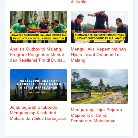
di Kediri
Analisis Outbound Malang,
Menguji Aksi Kepemimpinan
Program Penguatan Mental
Nyata Lewat Outbound di
dan Resiliensi Tim di Dunia
Malang!
Kerja!
Jejak Sejarah Situbondo
Mengarungi Jejak Sejarah
Mengungkap Kisah dari
Majapahit di Candi
Makam dan Situs Bersejarah
Penataran: Mahakarya
Arsitektur Kuno di Blitar