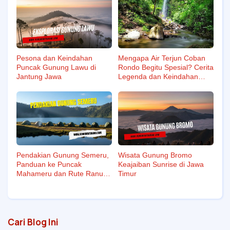
Pesona dan Keindahan
Mengapa Air Terjun Coban
Puncak Gunung Lawu di
Rondo Begitu Spesial? Cerita
Jantung Jawa
Legenda dan Keindahan
Alamnya yang Tak Lekang
oleh Waktu
Pendakian Gunung Semeru,
Wisata Gunung Bromo
Panduan ke Puncak
Keajaiban Sunrise di Jawa
Mahameru dan Rute Ranu
Timur
Kumbolo
Cari Blog Ini