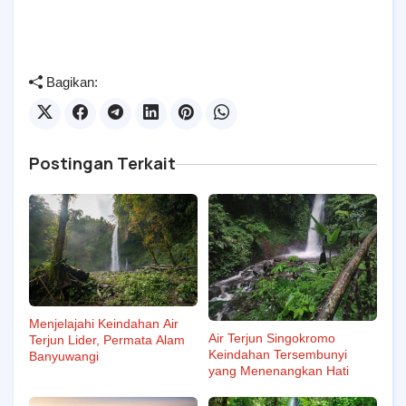
Bagikan:
Postingan Terkait
Menjelajahi Keindahan Air
Air Terjun Singokromo
Terjun Lider, Permata Alam
Keindahan Tersembunyi
Banyuwangi
yang Menenangkan Hati