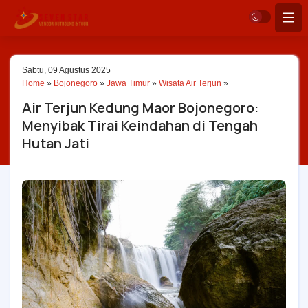
Sabtu, 09 Agustus 2025
Home
»
Bojonegoro
»
Jawa Timur
»
Wisata Air Terjun
»
Air Terjun Kedung Maor Bojonegoro:
Menyibak Tirai Keindahan di Tengah
Hutan Jati