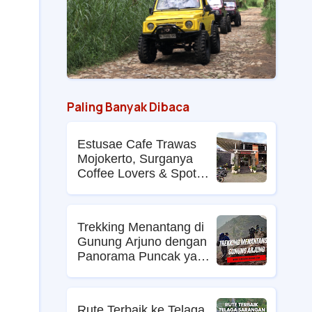
Paling Banyak Dibaca
Estusae Cafe Trawas
Mojokerto, Surganya
Coffee Lovers & Spot
Foto Kekinian
Trekking Menantang di
Gunung Arjuno dengan
Panorama Puncak yang
Memikat
Rute Terbaik ke Telaga