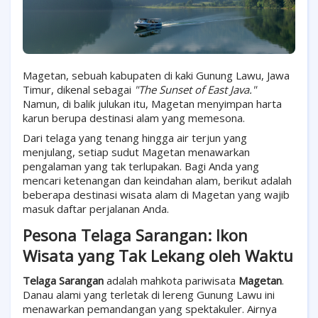
Magetan, sebuah kabupaten di kaki Gunung Lawu, Jawa
Timur, dikenal sebagai
"The Sunset of East Java."
Namun, di balik julukan itu, Magetan menyimpan harta
karun berupa destinasi alam yang memesona.
Dari telaga yang tenang hingga air terjun yang
menjulang, setiap sudut Magetan menawarkan
pengalaman yang tak terlupakan. Bagi Anda yang
mencari ketenangan dan keindahan alam, berikut adalah
beberapa destinasi wisata alam di Magetan yang wajib
masuk daftar perjalanan Anda.
Pesona Telaga Sarangan: Ikon
Wisata yang Tak Lekang oleh Waktu
Telaga Sarangan
adalah mahkota pariwisata
Magetan
.
Danau alami yang terletak di lereng Gunung Lawu ini
menawarkan pemandangan yang spektakuler. Airnya