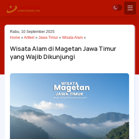
Rabu, 10 September 2025
Home
»
Artikel
»
Jawa Timur
»
Wisata Alam
»
Wisata Alam di Magetan Jawa Timur
yang Wajib Dikunjungi