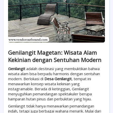
Genilangit Magetan: Wisata Alam
Kekinian dengan Sentuhan Modern
Genilangit
adalah destinasi yang membuktikan bahwa
wisata alam bisa berpadu harmonis dengan sentuhan
modern. Berlokasi di
Desa Genilangit
, tempat ini
menawarkan konsep wisata kekinian yang
instagramable. Berada di ketinggian, Genilangit
menyuguhkan pemandangan spektakuler berupa
hamparan hutan pinus dan perbukitan yang hijau.
Genilangit tidak hanya menawarkan pemandangan
indah, tetapi juga berbagai wahana menarik. Mulai dari