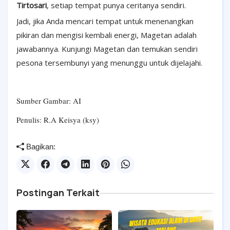
Tirtosari
, setiap tempat punya ceritanya sendiri.
Jadi, jika Anda mencari tempat untuk menenangkan
pikiran dan mengisi kembali energi, Magetan adalah
jawabannya. Kunjungi Magetan dan temukan sendiri
pesona tersembunyi yang menunggu untuk dijelajahi.
Sumber Gambar: AI
Penulis: R.A Keisya (ksy)
Bagikan:
Postingan Terkait