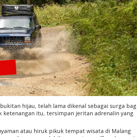
rbukitan hijau, telah lama dikenal sebagai surga bag
 ketenangan itu, tersimpan jeritan adrenalin yang
nyaman atau hiruk pikuk tempat wisata di Malang