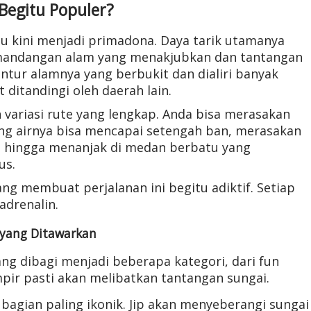
Begitu Populer?
atu kini menjadi primadona. Daya tarik utamanya
emandangan alam yang menakjubkan dan tantangan
ontur alamnya yang berbukit dan dialiri banyak
 ditandingi oleh daerah lain.
variasi rute yang lengkap. Anda bisa merasakan
ang airnya bisa mencapai setengah ban, merasakan
, hingga menanjak di medan berbatu yang
us.
ang membuat perjalanan ini begitu adiktif. Setiap
adrenalin.
 yang Ditawarkan
ng dibagi menjadi beberapa kategori, dari fun
ir pasti akan melibatkan tantangan sungai.
h bagian paling ikonik. Jip akan menyeberangi sungai