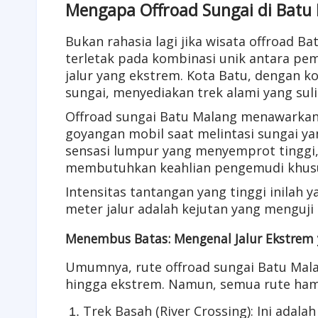
Mengapa Offroad Sungai di Batu 
Bukan rahasia lagi jika wisata offroad B
terletak pada kombinasi unik antara p
jalur yang ekstrem. Kota Batu, dengan k
sungai, menyediakan trek alami yang sulit
Offroad sungai Batu Malang menawarkan 
goyangan mobil saat melintasi sungai y
sensasi lumpur yang menyemprot tinggi
membutuhkan keahlian pengemudi khus
Intensitas tantangan yang tinggi inilah y
meter jalur adalah kejutan yang menguji 
Menembus Batas: Mengenal Jalur Ekstrem
Umumnya, rute offroad sungai Batu Mala
hingga ekstrem. Namun, semua rute hamp
Trek Basah (River Crossing): Ini adala