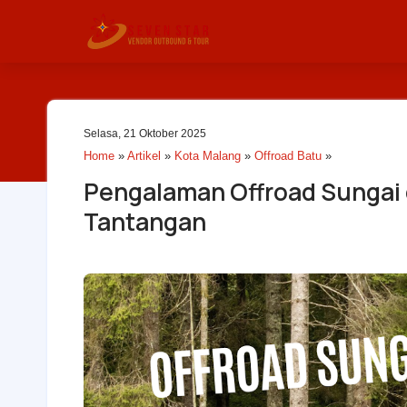
Selasa, 21 Oktober 2025
Home
»
Artikel
»
Kota Malang
»
Offroad Batu
»
Pengalaman Offroad Sungai 
Tantangan