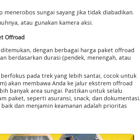
p menerobos sungai sayang jika tidak diabadikan.
nuhnya, atau gunakan kamera aksi.
t Offroad
h ditemukan, dengan berbagai harga paket offroad
kan berdasarkan durasi (pendek, menengah, atau
 berfokus pada trek yang lebih santai, cocok untuk
am) akan membawa Anda ke jalur ekstrem offroad
h banyak area sungai. Pastikan untuk selalu
m paket, seperti asuransi, snack, dan dokumentasi
i baik dan menjamin keamanan adalah prioritas