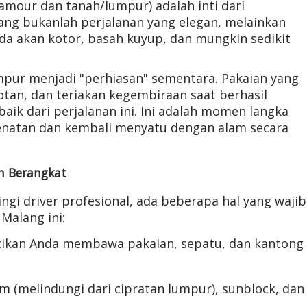
amour dan tanah/lumpur) adalah inti dari
ang bukanlah perjalanan yang elegan, melainkan
nda akan kotor, basah kuyup, dan mungkin sedikit
umpur menjadi "perhiasan" sementara. Pakaian yang
otan, dan teriakan kegembiraan saat berhasil
aik dari perjalanan ini. Ini adalah momen langka
enatan dan kembali menyatu dengan alam secara
m Berangkat
i driver profesional, ada beberapa hal yang wajib
Malang ini:
astikan Anda membawa pakaian, sepatu, dan kantong
m (melindungi dari cipratan lumpur), sunblock, dan