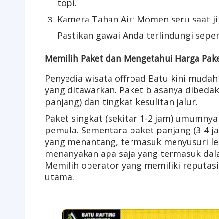
topi.
Kamera Tahan Air: Momen seru saat ji
Pastikan gawai Anda terlindungi sepe
Memilih Paket dan Mengetahui Harga Pake
Penyedia wisata offroad Batu kini muda
yang ditawarkan. Paket biasanya dibeda
panjang) dan tingkat kesulitan jalur.
Paket singkat (sekitar 1-2 jam) umumnya
pemula. Sementara paket panjang (3-4 j
yang menantang, termasuk menyusuri lebi
menanyakan apa saja yang termasuk dala
Memilih operator yang memiliki reputas
utama.