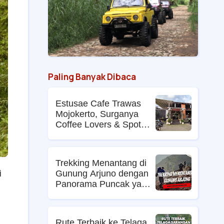
Paling Banyak Dibaca
Estusae Cafe Trawas
Mojokerto, Surganya
Coffee Lovers & Spot
Foto Kekinian
Trekking Menantang di
i
Gunung Arjuno dengan
Panorama Puncak yang
Memikat
Rute Terbaik ke Telaga