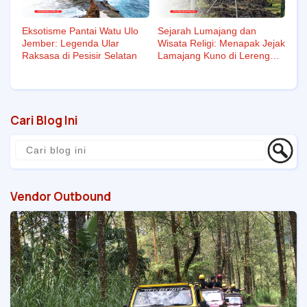
Eksotisme Pantai Watu Ulo
Sejarah Lumajang dan
Jember: Legenda Ular
Wisata Religi: Menapak Jejak
Raksasa di Pesisir Selatan
Lamajang Kuno di Lereng
Semeru
Cari Blog Ini
Vendor Outbound