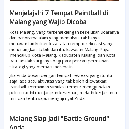
Menjelajahi 7 Tempat Paintball di
Malang yang
Wajib Dicoba
Kota Malang, yang terkenal dengan kesejukan udaranya
dan panorama alam yang memukau, tak hanya
menawarkan kuliner lezat atau tempat rekreasi yang
menenangkan. Lebih dari itu, kawasan Malang Raya
mencakup Kota Malang, Kabupaten Malang, dan Kota
Batu adalah surganya bagi para pencari permainan
strategi yang memacu adrenalin.
Jika Anda bosan dengan tempat rekreasi yang itu-itu
saja, ada satu aktivitas yang tak boleh dilewatkan:
Paintball. Permainan simulasi tempur menggunakan
peluru cat ini menjanjikan keseruan, melatih kerja sama
tim, dan tentu saja, menguji nyali Anda.
Malang Siap Jadi "Battle Ground"
Anda