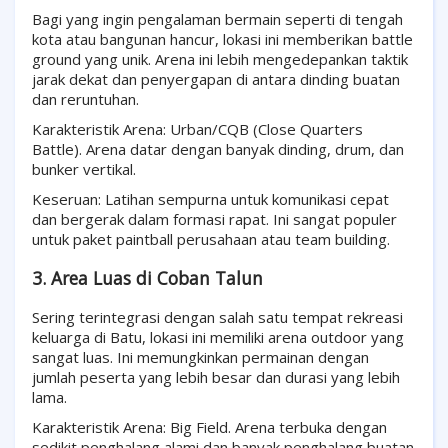
Bagi yang ingin pengalaman bermain seperti di tengah
kota atau bangunan hancur, lokasi ini memberikan battle
ground yang unik. Arena ini lebih mengedepankan taktik
jarak dekat dan penyergapan di antara dinding buatan
dan reruntuhan.
Karakteristik Arena: Urban/CQB (Close Quarters
Battle). Arena datar dengan banyak dinding, drum, dan
bunker vertikal.
Keseruan: Latihan sempurna untuk komunikasi cepat
dan bergerak dalam formasi rapat. Ini sangat populer
untuk paket paintball perusahaan atau team building.
3. Area Luas di Coban Talun
Sering terintegrasi dengan salah satu tempat rekreasi
keluarga di Batu, lokasi ini memiliki arena outdoor yang
sangat luas. Ini memungkinkan permainan dengan
jumlah peserta yang lebih besar dan durasi yang lebih
lama.
Karakteristik Arena: Big Field. Arena terbuka dengan
sedikit penghalang alami dan banyak penghalang buatan