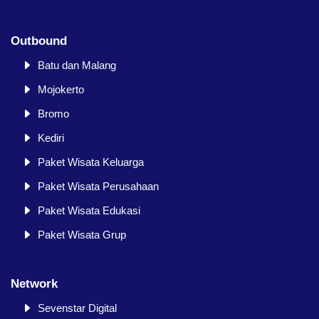
Outbound
Batu dan Malang
Mojokerto
Bromo
Kediri
Paket Wisata Keluarga
Paket Wisata Perusahaan
Paket Wisata Edukasi
Paket Wisata Grup
Network
Sevenstar Digital