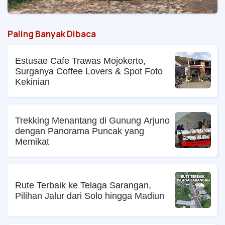
Paling Banyak Dibaca
Estusae Cafe Trawas Mojokerto,
Surganya Coffee Lovers & Spot Foto
Kekinian
Trekking Menantang di Gunung Arjuno
dengan Panorama Puncak yang
Memikat
Rute Terbaik ke Telaga Sarangan,
Pilihan Jalur dari Solo hingga Madiun