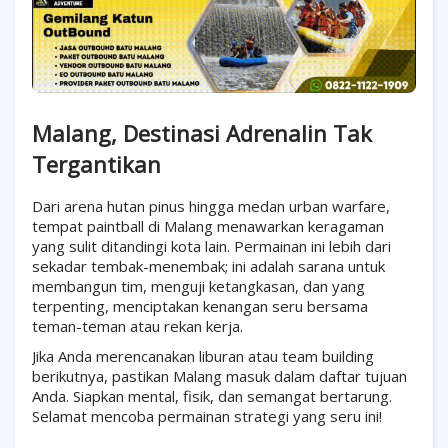
Malang, Destinasi Adrenalin Tak
Tergantikan
Dari arena hutan pinus hingga medan urban warfare,
tempat paintball di Malang menawarkan keragaman
yang sulit ditandingi kota lain. Permainan ini lebih dari
sekadar tembak-menembak; ini adalah sarana untuk
membangun tim, menguji ketangkasan, dan yang
terpenting, menciptakan kenangan seru bersama
teman-teman atau rekan kerja.
Jika Anda merencanakan liburan atau team building
berikutnya, pastikan Malang masuk dalam daftar tujuan
Anda. Siapkan mental, fisik, dan semangat bertarung.
Selamat mencoba permainan strategi yang seru ini!