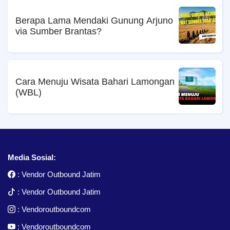
Berapa Lama Mendaki Gunung Arjuno
via Sumber Brantas?
Cara Menuju Wisata Bahari Lamongan
(WBL)
Media Sosial:
:
Vendor Outbound Jatim
:
Vendor Outbound Jatim
:
Vendoroutboundcom
:
Vendoroutboundcom