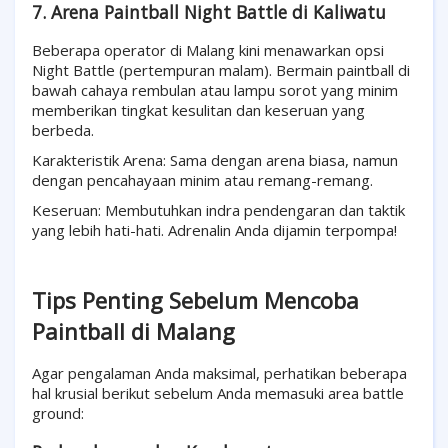
7. Arena Paintball Night Battle di Kaliwatu
Beberapa operator di Malang kini menawarkan opsi
Night Battle (pertempuran malam). Bermain paintball di
bawah cahaya rembulan atau lampu sorot yang minim
memberikan tingkat kesulitan dan keseruan yang
berbeda.
Karakteristik Arena: Sama dengan arena biasa, namun
dengan pencahayaan minim atau remang-remang.
Keseruan: Membutuhkan indra pendengaran dan taktik
yang lebih hati-hati. Adrenalin Anda dijamin terpompa!
Tips Penting Sebelum Mencoba
Paintball di Malang
Agar pengalaman Anda maksimal, perhatikan beberapa
hal krusial berikut sebelum Anda memasuki area battle
ground: