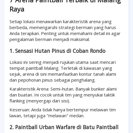
Raya
Setiap lokasi menawarkan karakteristik arena yang
berbeda, memengaruhi strategi bermain yang harus
Anda terapkan. Penting untuk memahami detail ini agar
pengalaman bermain menjadi maksimal.
1. Sensasi Hutan Pinus di Coban Rondo
Lokasi ini sering menjadi rujukan utama saat mencari
tempat paintball Malang. Terletak di kawasan yang
sejuk, arena di sini memanfaatkan kontur tanah alami
dan pepohonan pinus sebagai penghalang.
Karakteristik Arena: Semi-hutan. Banyak bunker alami
dan buatan. Ini cocok untuk tim yang menyukai taktik
flanking (menyergap dari sisi).
Keseruan: Anda tidak hanya bertempur melawan tim
lawan, tetapi juga "melawan" medan.
2. Paintball Urban Warfare di Batu Paintball