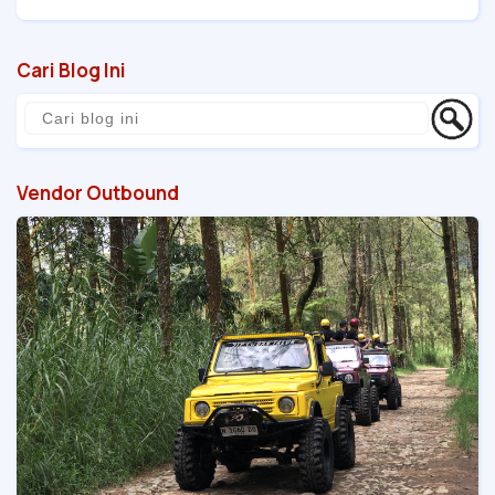
Cari Blog Ini
Vendor Outbound