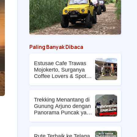
Paling Banyak Dibaca
Estusae Cafe Trawas
Mojokerto, Surganya
Coffee Lovers & Spot
Foto Kekinian
Trekking Menantang di
Gunung Arjuno dengan
Panorama Puncak yang
Memikat
Rute Terbaik ke Telaga