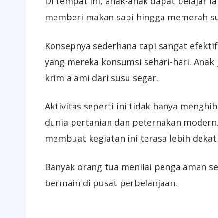
Di tempat ini, anak-anak dapat belajar 
memberi makan sapi hingga memerah su
Konsepnya sederhana tapi sangat efekti
yang mereka konsumsi sehari-hari. Anak 
krim alami dari susu segar.
Aktivitas seperti ini tidak hanya mengh
dunia pertanian dan peternakan modern. 
membuat kegiatan ini terasa lebih dekat
Banyak orang tua menilai pengalaman sep
bermain di pusat perbelanjaan.