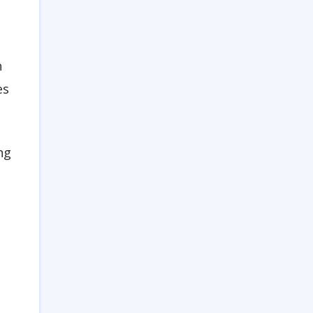
n
es
ng