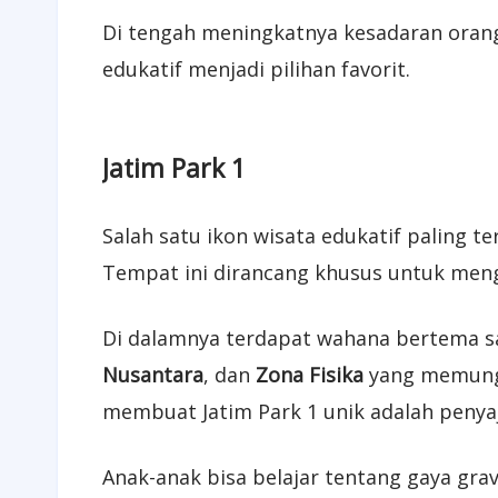
Di tengah meningkatnya kesadaran orang
edukatif menjadi pilihan favorit.
Jatim Park 1
Salah satu ikon wisata edukatif paling t
Tempat ini dirancang khusus untuk men
Di dalamnya terdapat wahana bertema sa
Nusantara
, dan
Zona Fisika
yang memungk
membuat Jatim Park 1 unik adalah penyaj
Anak-anak bisa belajar tentang gaya gravi