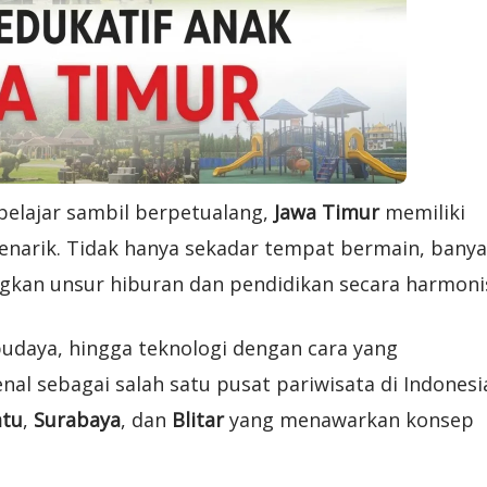
belajar sambil berpetualang,
Jawa Timur
memiliki
menarik. Tidak hanya sekadar tempat bermain, bany
ngkan unsur hiburan dan pendidikan secara harmoni
budaya, hingga teknologi dengan cara yang
l sebagai salah satu pusat pariwisata di Indonesi
atu
,
Surabaya
, dan
Blitar
yang menawarkan konsep