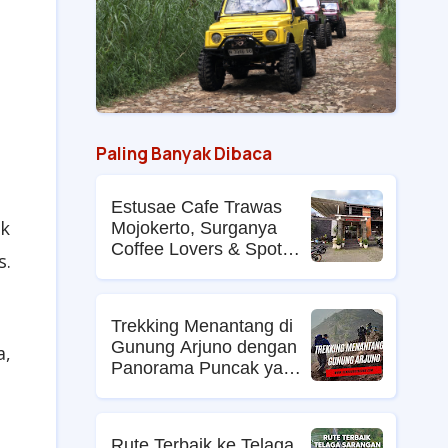
Paling Banyak Dibaca
Estusae Cafe Trawas
ak
Mojokerto, Surganya
Coffee Lovers & Spot
s.
Foto Kekinian
Trekking Menantang di
Gunung Arjuno dengan
a,
Panorama Puncak yang
Memikat
Rute Terbaik ke Telaga