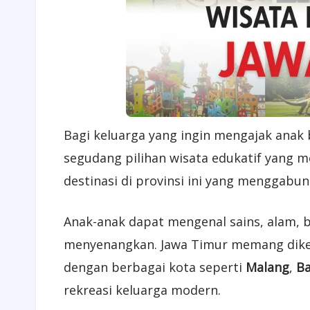
Bagi keluarga yang ingin mengajak anak 
segudang pilihan wisata edukatif yang 
destinasi di provinsi ini yang menggabu
Anak-anak dapat mengenal sains, alam, 
menyenangkan. Jawa Timur memang dikena
dengan berbagai kota seperti
Malang
,
B
rekreasi keluarga modern.