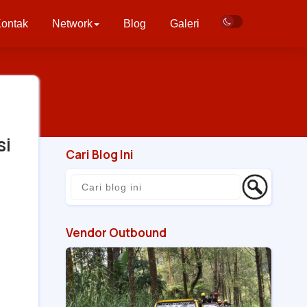
ontak
Network
Blog
Galeri
si
Cari Blog Ini
Vendor Outbound