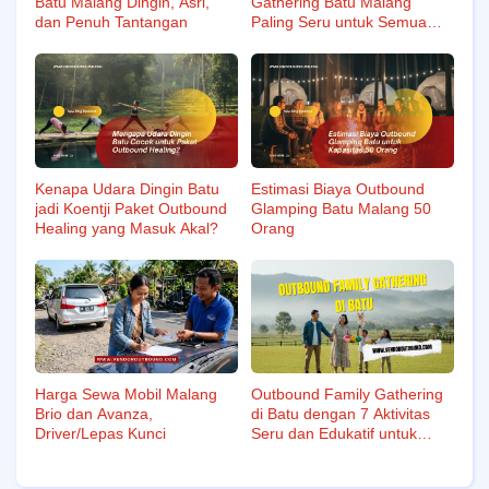
Batu Malang Dingin, Asri,
Gathering Batu Malang
dan Penuh Tantangan
Paling Seru untuk Semua
Usia
Kenapa Udara Dingin Batu
Estimasi Biaya Outbound
jadi Koentji Paket Outbound
Glamping Batu Malang 50
Healing yang Masuk Akal?
Orang
Harga Sewa Mobil Malang
Outbound Family Gathering
Brio dan Avanza,
di Batu dengan 7 Aktivitas
Driver/Lepas Kunci
Seru dan Edukatif untuk
Bonding Keluarga