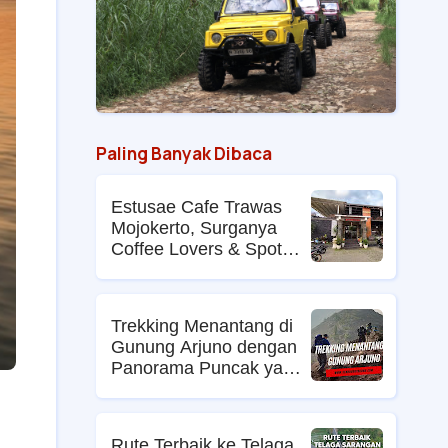
Paling Banyak Dibaca
Estusae Cafe Trawas
Mojokerto, Surganya
Coffee Lovers & Spot
Foto Kekinian
Trekking Menantang di
Gunung Arjuno dengan
Panorama Puncak yang
Memikat
Rute Terbaik ke Telaga