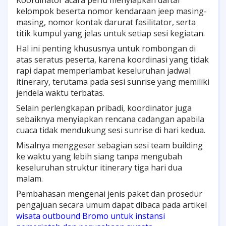
Koordinator acara perlu menyiapkan daftar
kelompok beserta nomor kendaraan jeep masing-
masing, nomor kontak darurat fasilitator, serta
titik kumpul yang jelas untuk setiap sesi kegiatan.
Hal ini penting khususnya untuk rombongan di
atas seratus peserta, karena koordinasi yang tidak
rapi dapat memperlambat keseluruhan jadwal
itinerary, terutama pada sesi sunrise yang memiliki
jendela waktu terbatas.
Selain perlengkapan pribadi, koordinator juga
sebaiknya menyiapkan rencana cadangan apabila
cuaca tidak mendukung sesi sunrise di hari kedua.
Misalnya menggeser sebagian sesi team building
ke waktu yang lebih siang tanpa mengubah
keseluruhan struktur itinerary tiga hari dua
malam.
Pembahasan mengenai jenis paket dan prosedur
pengajuan secara umum dapat dibaca pada artikel
wisata outbound Bromo untuk instansi