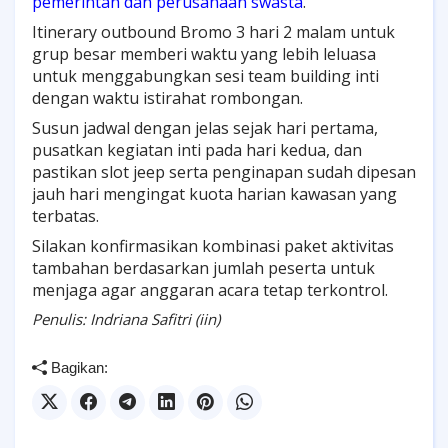
pemerintah dan perusahaan swasta
.
Itinerary outbound Bromo 3 hari 2 malam untuk
grup besar memberi waktu yang lebih leluasa
untuk menggabungkan sesi team building inti
dengan waktu istirahat rombongan.
Susun jadwal dengan jelas sejak hari pertama,
pusatkan kegiatan inti pada hari kedua, dan
pastikan slot jeep serta penginapan sudah dipesan
jauh hari mengingat kuota harian kawasan yang
terbatas.
Silakan konfirmasikan kombinasi paket aktivitas
tambahan berdasarkan jumlah peserta untuk
menjaga agar anggaran acara tetap terkontrol.
Penulis: Indriana Safitri (iin)
Bagikan: