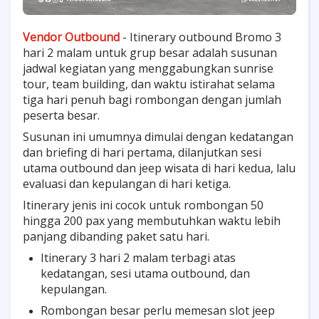
Vendor Outbound
- Itinerary outbound Bromo 3
hari 2 malam untuk grup besar adalah susunan
jadwal kegiatan yang menggabungkan sunrise
tour, team building, dan waktu istirahat selama
tiga hari penuh bagi rombongan dengan jumlah
peserta besar.
Susunan ini umumnya dimulai dengan kedatangan
dan briefing di hari pertama, dilanjutkan sesi
utama outbound dan jeep wisata di hari kedua, lalu
evaluasi dan kepulangan di hari ketiga.
Itinerary jenis ini cocok untuk rombongan 50
hingga 200 pax yang membutuhkan waktu lebih
panjang dibanding paket satu hari.
Itinerary 3 hari 2 malam terbagi atas
kedatangan, sesi utama outbound, dan
kepulangan.
Rombongan besar perlu memesan slot jeep