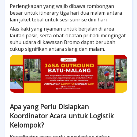
Perlengkapan yang wajib dibawa rombongan
besar untuk itinerary tiga hari dua malam antara
lain jaket tebal untuk sesi sunrise dini hari.
Alas kaki yang nyaman untuk berjalan di area
lautan pasir, serta obat-obatan pribadi mengingat
suhu udara di kawasan Bromo dapat berubah
cukup signifikan antara siang dan malam.
Apa yang Perlu Disiapkan
Koordinator Acara untuk Logistik
Kelompok?