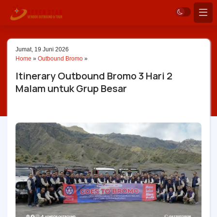
Jumat, 19 Juni 2026
Home
»
Outbound Bromo
»
Itinerary Outbound Bromo 3 Hari 2
Malam untuk Grup Besar