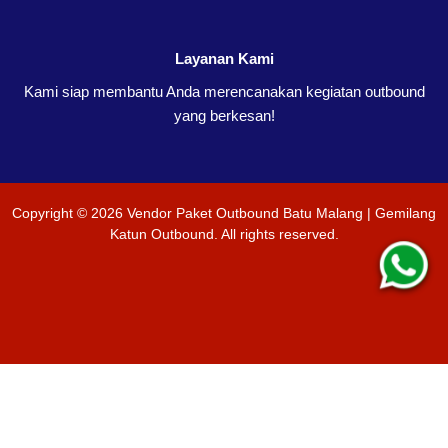
Layanan Kami
Kami siap membantu Anda merencanakan kegiatan outbound
yang berkesan!
Copyright ©
2026
Vendor Paket Outbound Batu Malang | Gemilang
Katun Outbound
. All rights reserved.