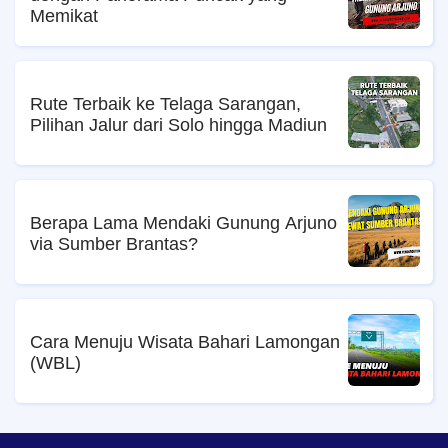
Memikat
Rute Terbaik ke Telaga Sarangan,
Pilihan Jalur dari Solo hingga Madiun
Berapa Lama Mendaki Gunung Arjuno
via Sumber Brantas?
Cara Menuju Wisata Bahari Lamongan
(WBL)