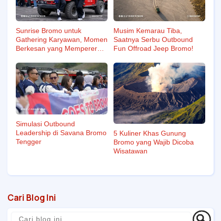
Sunrise Bromo untuk
Musim Kemarau Tiba,
Gathering Karyawan, Momen
Saatnya Serbu Outbound
Berkesan yang Mempererat
Fun Offroad Jeep Bromo!
Tim
Simulasi Outbound
Leadership di Savana Bromo
5 Kuliner Khas Gunung
Tengger
Bromo yang Wajib Dicoba
Wisatawan
Cari Blog Ini