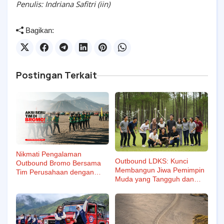
Penulis: Indriana Safitri (iin)
Bagikan:
Postingan Terkait
Nikmati Pengalaman
Outbound LDKS: Kunci
Outbound Bromo Bersama
Membangun Jiwa Pemimpin
Tim Perusahaan dengan
Muda yang Tangguh dan
Kegiatan Seru dan Penuh
Adaptif
Tantangan