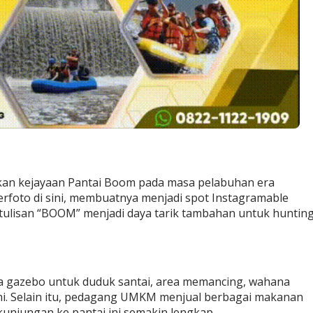
takan kejayaan Pantai Boom pada masa pelabuhan era
erfoto di sini, membuatnya menjadi spot Instagramable
dan tulisan “BOOM” menjadi daya tarik tambahan untuk huntin
a gazebo untuk duduk santai, area memancing, wahana
ni. Selain itu, pedagang UMKM menjual berbagai makanan
unjungan ke pantai ini semakin lengkap.