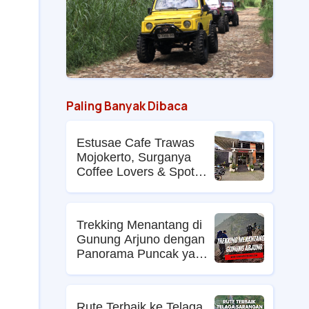
Paling Banyak Dibaca
Estusae Cafe Trawas
Mojokerto, Surganya
Coffee Lovers & Spot
Foto Kekinian
Trekking Menantang di
Gunung Arjuno dengan
Panorama Puncak yang
Memikat
Rute Terbaik ke Telaga