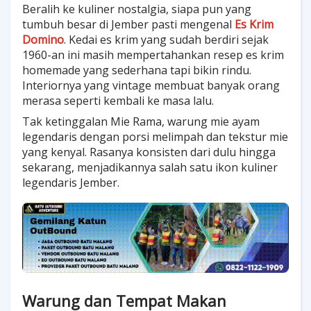
Beralih ke kuliner nostalgia, siapa pun yang
tumbuh besar di Jember pasti mengenal
Es Krim
Domino
. Kedai es krim yang sudah berdiri sejak
1960-an ini masih mempertahankan resep es krim
homemade yang sederhana tapi bikin rindu.
Interiornya yang vintage membuat banyak orang
merasa seperti kembali ke masa lalu.
Tak ketinggalan Mie Rama, warung mie ayam
legendaris dengan porsi melimpah dan tekstur mie
yang kenyal. Rasanya konsisten dari dulu hingga
sekarang, menjadikannya salah satu ikon kuliner
legendaris Jember.
Warung dan Tempat Makan