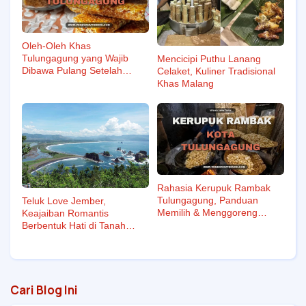
Oleh-Oleh Khas
Tulungagung yang Wajib
Mencicipi Puthu Lanang
Dibawa Pulang Setelah
Celaket, Kuliner Tradisional
Berkeliling Kota
Khas Malang
Rahasia Kerupuk Rambak
Tulungagung, Panduan
Teluk Love Jember,
Memilih & Menggoreng
Keajaiban Romantis
Hingga Mekar Sempurna
Berbentuk Hati di Tanah
Jawa Timur!
Cari Blog Ini