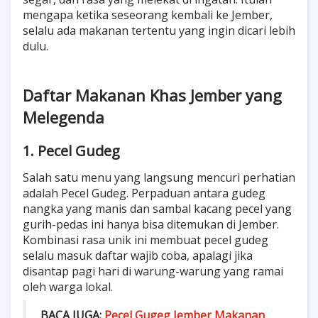
mengapa ketika seseorang kembali ke Jember,
selalu ada makanan tertentu yang ingin dicari lebih
dulu.
Daftar Makanan Khas Jember yang
Melegenda
1. Pecel Gudeg
Salah satu menu yang langsung mencuri perhatian
adalah Pecel Gudeg. Perpaduan antara gudeg
nangka yang manis dan sambal kacang pecel yang
gurih-pedas ini hanya bisa ditemukan di Jember.
Kombinasi rasa unik ini membuat pecel gudeg
selalu masuk daftar wajib coba, apalagi jika
disantap pagi hari di warung-warung yang ramai
oleh warga lokal.
BACA JUGA:
Pecel Gugeg Jember Makanan