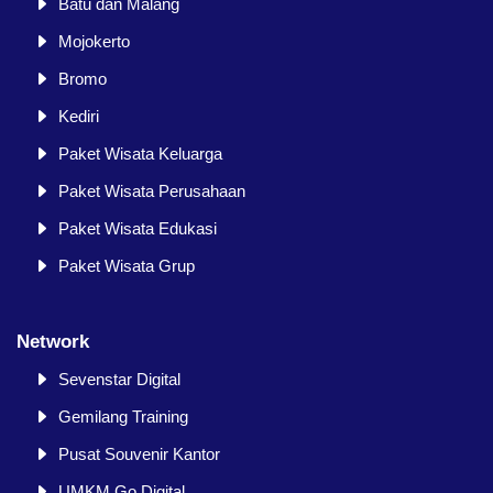
Batu dan Malang
Mojokerto
Bromo
Kediri
Paket Wisata Keluarga
Paket Wisata Perusahaan
Paket Wisata Edukasi
Paket Wisata Grup
Network
Sevenstar Digital
Gemilang Training
Pusat Souvenir Kantor
UMKM Go Digital