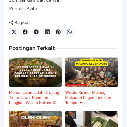
Penulis: Avifa
Bagikan:
Postingan Terkait
Memanjakan Lidah di Ujung
Wisata Kuliner Malang,
Timur Jawa, Panduan
Makanan Legendaris dan
Lengkap Wisata Kuliner Khas
Tempat Hits
Situbondo