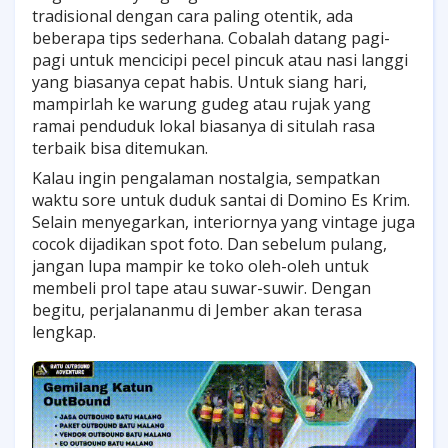
tradisional dengan cara paling otentik, ada
beberapa tips sederhana. Cobalah datang pagi-
pagi untuk mencicipi pecel pincuk atau nasi langgi
yang biasanya cepat habis. Untuk siang hari,
mampirlah ke warung gudeg atau rujak yang
ramai penduduk lokal biasanya di situlah rasa
terbaik bisa ditemukan.
Kalau ingin pengalaman nostalgia, sempatkan
waktu sore untuk duduk santai di Domino Es Krim.
Selain menyegarkan, interiornya yang vintage juga
cocok dijadikan spot foto. Dan sebelum pulang,
jangan lupa mampir ke toko oleh-oleh untuk
membeli prol tape atau suwar-suwir. Dengan
begitu, perjalananmu di Jember akan terasa
lengkap.