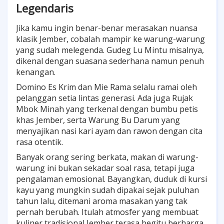
Legendaris
Jika kamu ingin benar-benar merasakan nuansa
klasik Jember, cobalah mampir ke warung-warung
yang sudah melegenda. Gudeg Lu Mintu misalnya,
dikenal dengan suasana sederhana namun penuh
kenangan.
Domino Es Krim dan Mie Rama selalu ramai oleh
pelanggan setia lintas generasi. Ada juga Rujak
Mbok Minah yang terkenal dengan bumbu petis
khas Jember, serta Warung Bu Darum yang
menyajikan nasi kari ayam dan rawon dengan cita
rasa otentik.
Banyak orang sering berkata, makan di warung-
warung ini bukan sekadar soal rasa, tetapi juga
pengalaman emosional. Bayangkan, duduk di kursi
kayu yang mungkin sudah dipakai sejak puluhan
tahun lalu, ditemani aroma masakan yang tak
pernah berubah. Itulah atmosfer yang membuat
kuliner tradisional Jember terasa begitu berharga.