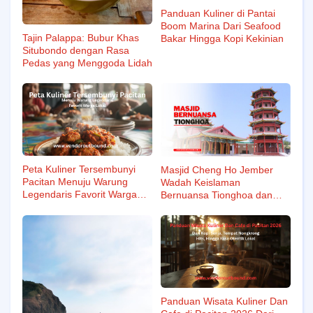
Panduan Kuliner di Pantai
Boom Marina Dari Seafood
Tajin Palappa: Bubur Khas
Bakar Hingga Kopi Kekinian
Situbondo dengan Rasa
Pedas yang Menggoda Lidah
Peta Kuliner Tersembunyi
Masjid Cheng Ho Jember
Pacitan Menuju Warung
Wadah Keislaman
Legendaris Favorit Warga
Bernuansa Tionghoa dan
Lokal
Wisata Religi Populer
Panduan Wisata Kuliner Dan