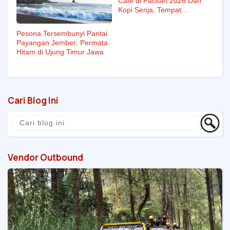
Cafe di Pacitan 2026 Dari
Kopi Senja, Tempat
Nongkrong Hits, Hingga
Rasa Otentik Lokal
Pesona Tersembunyi Pantai
Payangan Jember: Permata
Hitam di Ujung Timur Jawa
Cari Blog Ini
Vendor Outbound