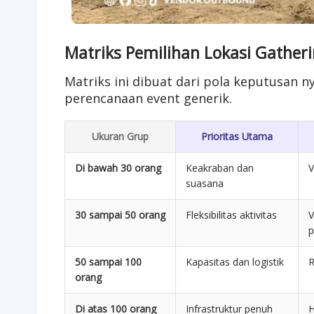
Matriks Pemilihan Lokasi Gather
Matriks ini dibuat dari pola keputusan n
perencanaan event generik.
Ukuran Grup
Prioritas Utama
Di bawah 30 orang
Keakraban dan
V
suasana
30 sampai 50 orang
Fleksibilitas aktivitas
V
50 sampai 100
Kapasitas dan logistik
R
orang
Di atas 100 orang
Infrastruktur penuh
H