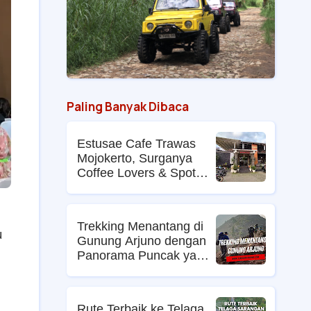
Paling Banyak Dibaca
Estusae Cafe Trawas
Mojokerto, Surganya
Coffee Lovers & Spot
Foto Kekinian
Trekking Menantang di
u
Gunung Arjuno dengan
Panorama Puncak yang
Memikat
Rute Terbaik ke Telaga