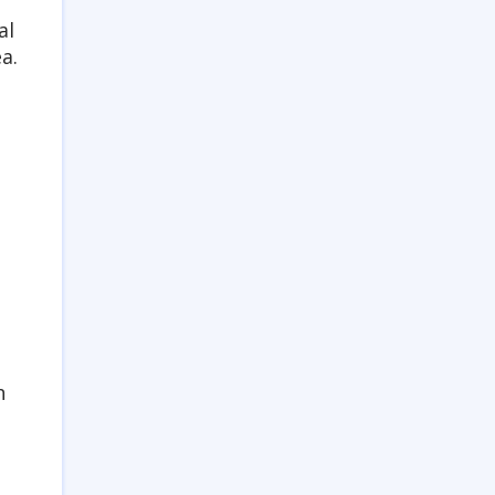
al
a.
h