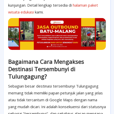
kunjungan. Detail lengkap tersedia di
halaman paket
wisata edukasi
kami.
Bagaimana Cara Mengakses
Destinasi Tersembunyi di
Tulungagung?
Sebagian besar destinasi tersembunyi Tulungagung
memang tidak memiliki papan petunjuk jalan yang jelas
atau tidak tercantum di Google Maps dengan nama
yang mudah dicari. Ini adalah konsekuensi dari statusnya
sebagai "tersembunyi", dan sekaligus alasan mengapa