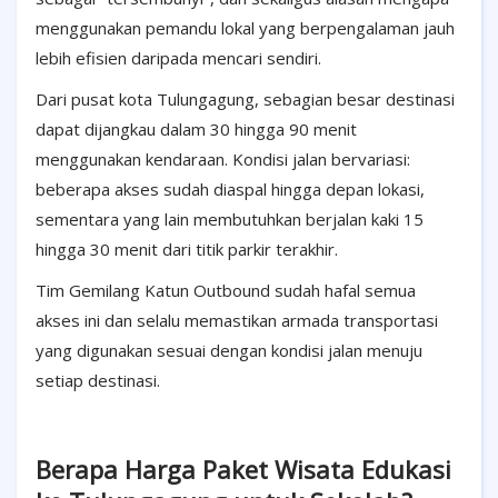
menggunakan pemandu lokal yang berpengalaman jauh
lebih efisien daripada mencari sendiri.
Dari pusat kota Tulungagung, sebagian besar destinasi
dapat dijangkau dalam 30 hingga 90 menit
menggunakan kendaraan. Kondisi jalan bervariasi:
beberapa akses sudah diaspal hingga depan lokasi,
sementara yang lain membutuhkan berjalan kaki 15
hingga 30 menit dari titik parkir terakhir.
Tim Gemilang Katun Outbound sudah hafal semua
akses ini dan selalu memastikan armada transportasi
yang digunakan sesuai dengan kondisi jalan menuju
setiap destinasi.
Berapa Harga Paket Wisata Edukasi