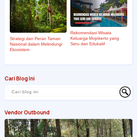
Rekomendasi Wisata
Keluarga Mojokerto yang
Strategi dan Peran Taman
Seru dan Edukatif
Nasional dalam Melindungi
Ekosistem
Cari Blog Ini
Vendor Outbound