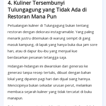
4. Kuliner Tersembunyi
Tulungagung yang Tidak Ada di
Restoran Mana Pun
Petualangan kuliner di Tulungagung bukan tentang
restoran dengan dekorasi instagramable. Yang paling
menarik justru ditemukan di warung sempit di gang
masuk kampung, di lapak yang hanya buka dua jam sore
hari, atau di dapur ibu-ibu yang menjual kue
berdasarkan pesanan tetangga saja.
Hidangan-hidangan ini diwariskan dari generasi ke
generasi tanpa resep tertulis, dibuat dengan bahan
lokal yang dipanen pagi hari dan dijual siang harinya.
Mencicipinya bukan sekadar urusan perut, melainkan
membaca sejarah kuliner yang tidak tercatat di buku
manapun.