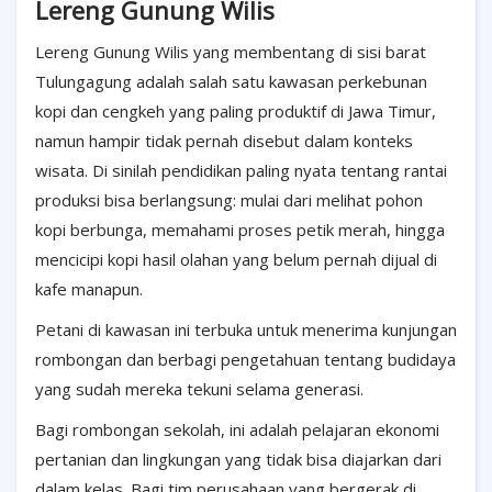
Lereng Gunung Wilis
Lereng Gunung Wilis yang membentang di sisi barat
Tulungagung adalah salah satu kawasan perkebunan
kopi dan cengkeh yang paling produktif di Jawa Timur,
namun hampir tidak pernah disebut dalam konteks
wisata. Di sinilah pendidikan paling nyata tentang rantai
produksi bisa berlangsung: mulai dari melihat pohon
kopi berbunga, memahami proses petik merah, hingga
mencicipi kopi hasil olahan yang belum pernah dijual di
kafe manapun.
Petani di kawasan ini terbuka untuk menerima kunjungan
rombongan dan berbagi pengetahuan tentang budidaya
yang sudah mereka tekuni selama generasi.
Bagi rombongan sekolah, ini adalah pelajaran ekonomi
pertanian dan lingkungan yang tidak bisa diajarkan dari
dalam kelas. Bagi tim perusahaan yang bergerak di