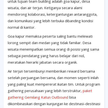
untuk tujuan team building adalah goa kapur, desa
wisata, dan air terjun. Ketiganya secara alami
mendorong kolaborasi, ketergantungan antaranggota,
dan komunikasi yang lebih terbuka dibanding kondisi
normal di kantor.
Goa kapur memaksa peserta saling bantu melewati
lorong sempit dan medan yang tidak familiar. Desa
wisata menempatkan semua orang di posisi yang sama
sebagai pendatang yang harus belajar dari nol,
meratakan hierarki jabatan secara organik.
Air terjun tersembunyi memberikan reward bersama
setelah perjuangan bersama, dan momen seperti inilah
yang paling kuat mempererat ikatan tim. Untuk program
gathering perusahaan yang lebih terstruktur,
paket
gathering Gemilang Katun Outbound
bisa
dikombinasikan dengan kunjungan ke destinasi-destinasi