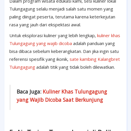
Dalam program wisata edukasi kami, sesi kuliner lokal
Tulungagung selalu menjadi salah satu momen yang
paling diingat peserta, terutama karena keterkejutan
rasa yang jauh dari ekspektasi awal.
Untuk eksplorasi kuliner yang lebih lengkap,
kuliner khas
Tulungagung yang wajib dicoba
adalah panduan yang
bisa dibaca sebelum keberangkatan. Dan jika ingin satu
referensi spesifik yang ikonik,
sate kambing Kalangbret
Tulungagung
adalah titik yang tidak boleh dilewatkan.
Baca Juga:
Kuliner Khas Tulungagung
yang Wajib Dicoba Saat Berkunjung