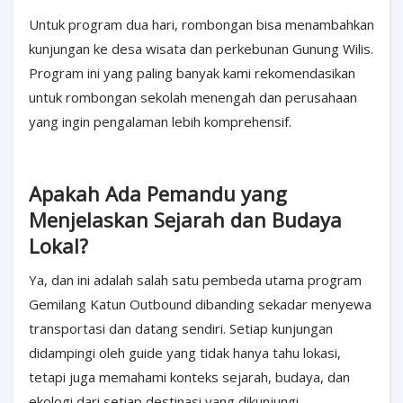
Untuk program dua hari, rombongan bisa menambahkan
kunjungan ke desa wisata dan perkebunan Gunung Wilis.
Program ini yang paling banyak kami rekomendasikan
untuk rombongan sekolah menengah dan perusahaan
yang ingin pengalaman lebih komprehensif.
Apakah Ada Pemandu yang
Menjelaskan Sejarah dan Budaya
Lokal?
Ya, dan ini adalah salah satu pembeda utama program
Gemilang Katun Outbound dibanding sekadar menyewa
transportasi dan datang sendiri. Setiap kunjungan
didampingi oleh guide yang tidak hanya tahu lokasi,
tetapi juga memahami konteks sejarah, budaya, dan
ekologi dari setiap destinasi yang dikunjungi.